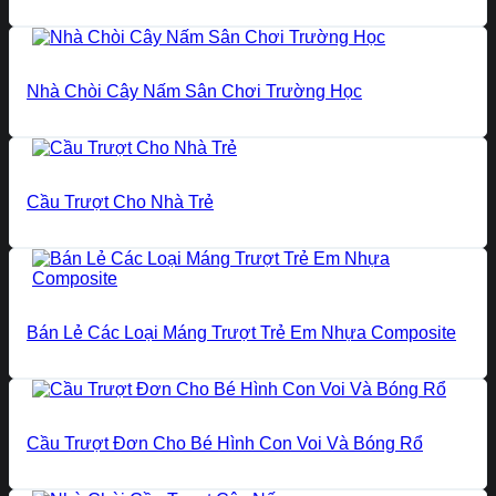
Nhà Chòi Cây Nấm Sân Chơi Trường Học
Cầu Trượt Cho Nhà Trẻ
Bán Lẻ Các Loại Máng Trượt Trẻ Em Nhựa Composite
Cầu Trượt Đơn Cho Bé Hình Con Voi Và Bóng Rổ