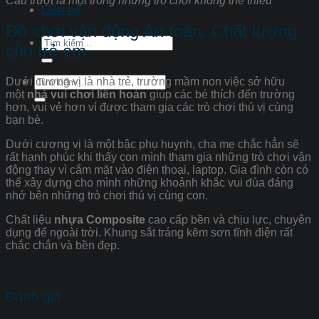
Cầu trượt là một trong những trò chơi không thể thiếu
Liên hệ
Đồ chơi vận động An toàn, Chất lượng
Tìm
cho trẻ em
kiếm:
Tìm
Dưới cương vị là nhà trẻ, trường mầm non việc sở hữu
kiếm:
một
nhà vui chơi liên hoàn
giúp các bé thích đến trường
hơn, vui vẻ hơn vì được tham gia các trò chơi thú vị cùng
bạn bè.
Dưới cương vị là một bậc phụ huynh, cha mẹ chắc hẳn sẽ
rất hạnh phúc khi thấy con mình tham gia những trò chơi vận
động thay vì cắm mặt vào điện thoại, laptop. Gia đình còn có
thể xây dựng cho mình những khoảnh khắc vui đùa đáng
nhớ bên những trò chơi thú vị cùng con.
Chất liệu
nhựa Composite
cao cấp bền và chịu lực, chuyên
dụng để ngoài trời. Khung sắt tráng kẽm sơn tĩnh điện rất
chắc chắn và bền đẹp.
Đánh giá