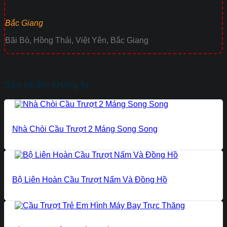
Bắc Giang
Bãi Bò, Hồng Thái, Việt Yên, Bắc Giang
Sản phẩm tương tự
Nhà Chòi Cầu Trượt 2 Máng Song Song
Bộ Liên Hoàn Cầu Trượt Nấm Và Đồng Hồ