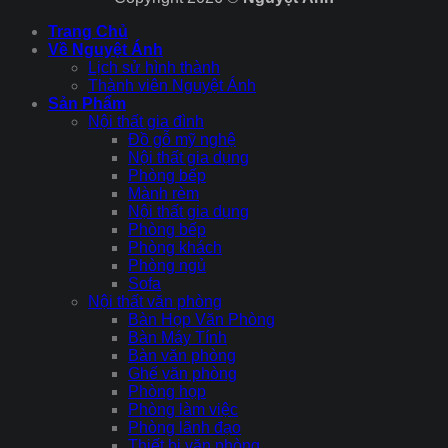
Trang Chủ
Về Nguyệt Ánh
Lịch sử hình thành
Thành viên Nguyệt Ánh
Sản Phẩm
Nội thất gia đình
Đồ gỗ mỹ nghệ
Nội thất gia dụng
Phòng bếp
Mành rèm
Nội thất gia dụng
Phòng bếp
Phòng khách
Phòng ngủ
Sofa
Nội thất văn phòng
Bàn Họp Văn Phòng
Bàn Máy Tính
Bàn văn phòng
Ghế văn phòng
Phòng họp
Phòng làm việc
Phòng lãnh đạo
Thiết bị văn phòng