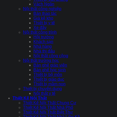
Vách Ngăn
Nội thất công nghiệp
Bàn thao tác
Giá kệ kho
Thiết bị y tế
Xe đẩy
Nội thất công trình
Hội trường
Khách sạn
Nhà hàng
Nhà thi đấu
Nội thất công cộng
Nội thất trường học
Bàn ghế giáo viên
Bàn ghế học sinh
Thiết bị bộ môn
Thiết bị giáo dục
Thiết bị mầm non
Thiết bị chuyên dụng
Nội thất y tế
Thiết Kế Nội Thất
Thiết Kế Nội Thất Chung Cư
Thiết Kế Nội Thất Nhà Phố
Thiết Kế Nội Thất Biệt Thự
Thiết Kế Nội Thất Nhà Liền Kề