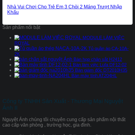
Nhà Vui Chơi Cho Trẻ Em 3 Chòi 2 Máng Trượt Nhập
Khẩu
Sản phẩm nổi bật
MODULE LÀM VIỆC
ROYAL
Tủ quần áo CA-10A-
2K
Bàn họp chân sắt H2412
Bàn làm việc Lufa DF12-02
Bàn giám đốc DT2010H35
Bàn máy tính AT204HL
Công ty TNHH Sản Xuất - Thương Mại Nguyệt
Ánh II
Nguyệt Ánh chúng tôi chuyên cung cấp sản phẩm nội thất
cao cấp văn phòng , trường học, gia đình.