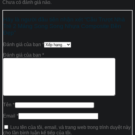
Chưa có đánh giá nào.
Hãy là người đầu tiên nhận xét “Cầu Trượt Nhà
Trẻ 2 Máng Song Song Nhựa Composite Bền
Đẹp”
Đánh giá của bạn
*
Đánh giá của bạn
*
Tên
*
Email
*
Lưu tên của tôi, email, và trang web trong trình duyệt này
cho lần bình luận kế tiếp của tôi.