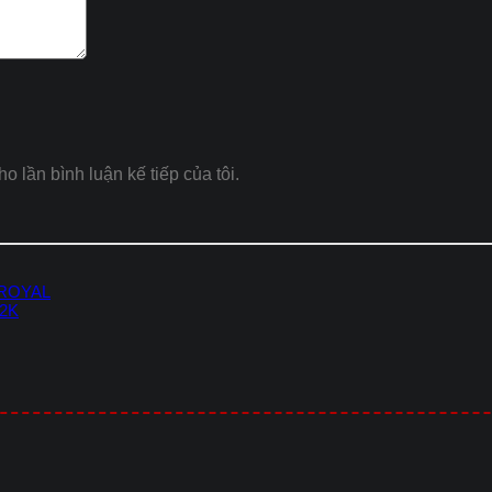
ho lần bình luận kế tiếp của tôi.
 ROYAL
-2K