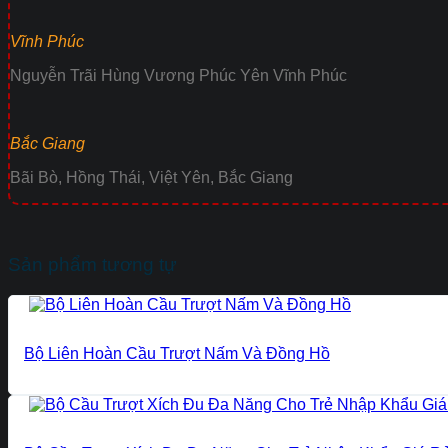
Vĩnh Phúc
Nguyễn Trãi Hùng Vương Phúc Yên Vĩnh Phúc
Bắc Giang
Bãi Bò, Hồng Thái, Việt Yên, Bắc Giang
Sản phẩm tương tự
Bộ Liên Hoàn Cầu Trượt Nấm Và Đồng Hồ