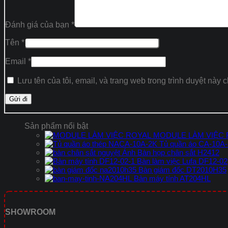
Đánh giá của bạn
*
Tên
*
Email
*
Lưu tên của tôi, email, và trang web trong trình duyệt này c
Sản phẩm nổi bật
MODULE LÀM VIỆC
Tủ quần áo CA-10A
Bàn họp chân sắt H2412
Bàn làm việc Lufa DF12-02
Bàn giám đốc DT2010H35
Bàn máy tính AT204HL
SHOWROOM