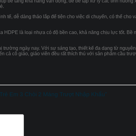
iúp bé tăng khả năng vận động, để bé tập xử lý các tình huống 
é.
 tinh tế, dễ dàng tháo lắp để tiện cho việc di chuyển, có thể ch
 HDPE là loại nhựa có độ bền cao, khả năng chịu lực tốt. Bề m
 trường ngày nay. Với sự sáng tạo, thiết kế đa dạng từ nguyên
n cả cô giáo, giáo viên đều rất thích thú với sản phẩm cầu trư
o Trẻ Em 3 Chòi 2 Máng Trượt Nhập Khẩu”