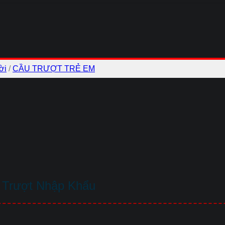
ời
/
CẦU TRƯỢT TRẺ EM
 Trượt Nhập Khẩu