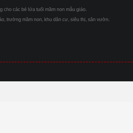
ng cho các bé lứa tuổi mầm non mẫu giáo.
iáo, trường mầm non, khu dân cư, siêu thị, sân vườn.