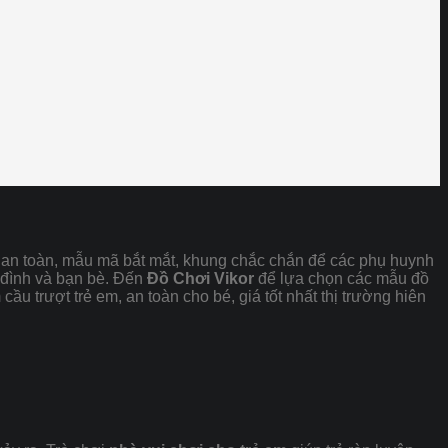
em an toàn, mẫu mã bắt mắt, khung chắc chắn để các phụ huynh
a đình và bạn bè. Đến
Đồ Chơi Vikor
để lựa chọn các mẫu đồ
u trượt trẻ em, an toàn cho bé, giá tốt nhất thị trường hiên