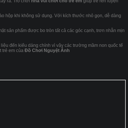
xảy ra. Trò chơi
nhà vui chơi cho trẻ em
giúp trẻ rèn luyện
o vào hộp khi không sử dụng. Với kích thước nhỏ gọn, dễ dàng
ặt sản phẩm được bo tròn tất cả các góc cạnh, trơn nhẵn mịn
 liệu đến kiểu dáng chính vì vậy các trường mầm non quốc tế
ợt trẻ em của
Đồ Chơi Nguyệt Ánh