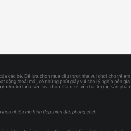
ổi của các bé. Để lựa chọn mua cầu trượt nhà vui chơi cho trẻ 
oạt động thoải mái, có những phút giây vui chơi ý nghĩa bên gi
ượt cho bé
thỏa sức lựa chọn. Cam kết về chất lượng sản phẩm cầ
em theo nhiều mô hình đẹp, hiện đại, phong cách