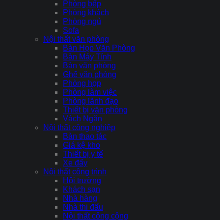
Phòng bếp
Phòng khách
Phòng ngủ
Sofa
Nội thất văn phòng
Bàn Họp Văn Phòng
Bàn Máy Tính
Bàn văn phòng
Ghế văn phòng
Phòng họp
Phòng làm việc
Phòng lãnh đạo
Thiết bị văn phòng
Vách Ngăn
Nội thất công nghiệp
Bàn thao tác
Giá kệ kho
Thiết bị y tế
Xe đẩy
Nội thất công trình
Hội trường
Khách sạn
Nhà hàng
Nhà thi đấu
Nội thất công cộng