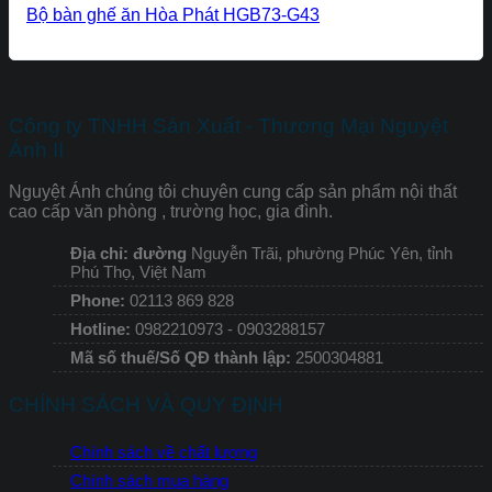
Bộ bàn ghế ăn Hòa Phát HGB73-G43
Công ty TNHH Sản Xuất - Thương Mại Nguyệt
Ánh II
Nguyệt Ánh chúng tôi chuyên cung cấp sản phẩm nội thất
cao cấp văn phòng , trường học, gia đình.
Địa chỉ: đường
Nguyễn Trãi, phường Phúc Yên, tỉnh
Phú Thọ, Việt Nam
Phone:
02113 869 828
Hotline:
0982210973 - 0903288157
Mã số thuế/Số QĐ thành lập:
2500304881
CHÍNH SÁCH VÀ QUY ĐỊNH
Chính sách về chất lượng
Chính sách mua hàng