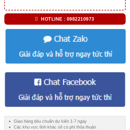
HOTLINE : 0982210973
Giao hàng tiêu chuẩn dự kiến 1-7 ngày
Các khu vực tỉnh khác sẽ có phí thỏa thuận