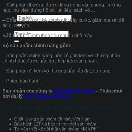
Liên hệ
– Sản phẩm thường được dùng trong văn phòng, trường
học, thư viện đựng hồ sơ, tài liệu, sách vở…
Tìm
– Chân bàn có nút kê, tránh gây trầy xước, giảm ma sát để
kiếm:
dễ di chuyển.
Tìm
Bảo hành:
1 năm theo tiêu chuẩn nhà máy
kiếm:
Bộ sản phẩm chính hãng gồm:
– Sản phẩm chính hãng luôn có gắn tem vỡ chứng nhận
chính hãng được gắn trực tiếp trên sản phẩm.
– Sản phẩm đi kèm với hướng dẫn lắp đặt, sử dụng.
– Phiếu bảo hành
.
Sản phẩm của công ty
Nội Thất Hòa Phát
– Phân phối
bởi đại lý
Nội Thất Nguyệt Ánh
Nên mua hàng của Nội Thất Nguyệt Ánh vì:
Chất lượng sản phẩm tốt nhất Việt Nam
Bảo hành 12T và bảo trì trọn đời sản phẩm
Tư vấn thiết kế nội thất văn phòng Miễn Phí