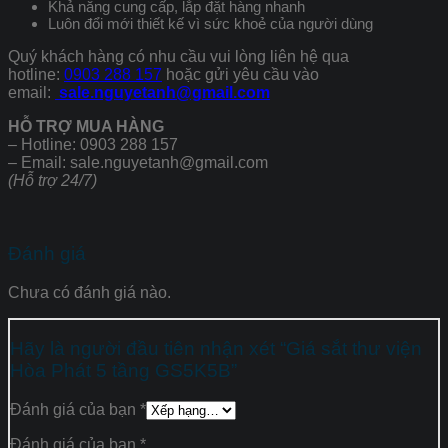
Khả năng cung cấp, lắp đặt hàng nhanh
Luôn đổi mới thiết kế vì sức khoẻ của người dùng
Quý khách hàng có nhu cầu vui lòng liên hệ qua
hotline:
0903 288 157
hoặc gửi yêu cầu vào
email:
sale.nguyetanh@gmail.com
HỖ TRỢ MUA HÀNG
– Hotline: 0903 288 157
– Email: sale.nguyetanh@gmail.com
(Hỗ trợ 24/7)
Đánh giá
Chưa có đánh giá nào.
Hãy là người đầu tiên nhận xét “Giá sắt thư viện
Hòa Phát 5 tầng GS5K5B”
Đánh giá của bạn
*
Đánh giá của bạn
*