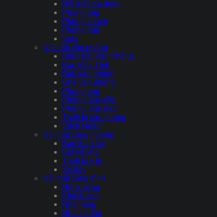
Nội thất gia dụng
Phòng bếp
Phòng khách
Phòng ngủ
Sofa
Nội thất văn phòng
Bàn Họp Văn Phòng
Bàn Máy Tính
Bàn văn phòng
Ghế văn phòng
Phòng họp
Phòng làm việc
Phòng lãnh đạo
Thiết bị văn phòng
Vách Ngăn
Nội thất công nghiệp
Bàn thao tác
Giá kệ kho
Thiết bị y tế
Xe đẩy
Nội thất công trình
Hội trường
Khách sạn
Nhà hàng
Nhà thi đấu