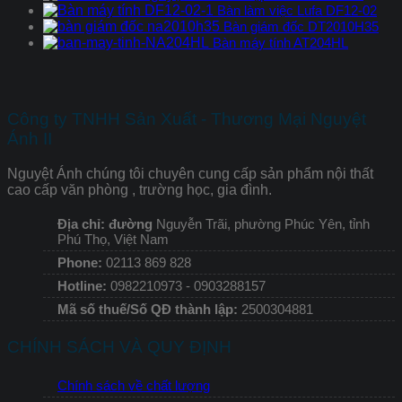
Bàn làm việc Lufa DF12-02
Bàn giám đốc DT2010H35
Bàn máy tính AT204HL
Công ty TNHH Sản Xuất - Thương Mại Nguyệt
Ánh II
Nguyệt Ánh chúng tôi chuyên cung cấp sản phẩm nội thất
cao cấp văn phòng , trường học, gia đình.
Địa chỉ: đường
Nguyễn Trãi, phường Phúc Yên, tỉnh
Phú Thọ, Việt Nam
Phone:
02113 869 828
Hotline:
0982210973 - 0903288157
Mã số thuế/Số QĐ thành lập:
2500304881
CHÍNH SÁCH VÀ QUY ĐỊNH
Chính sách về chất lượng