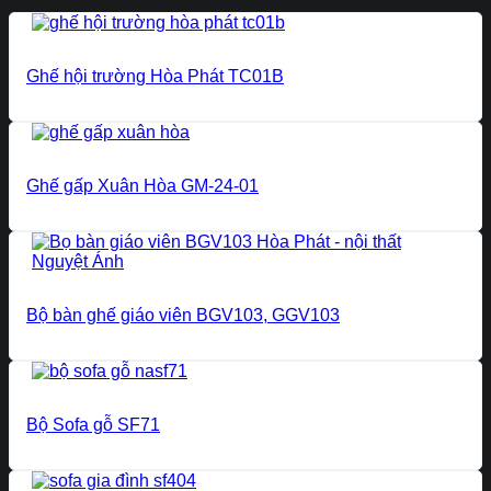
Ghế hội trường Hòa Phát TC01B
Ghế gấp Xuân Hòa GM-24-01
Bộ bàn ghế giáo viên BGV103, GGV103
Bộ Sofa gỗ SF71