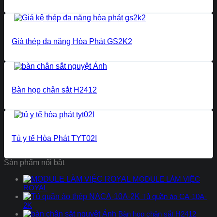
Giá thép đa năng Hòa Phát GS2K2
Bàn họp chân sắt H2412
Tủ y tế Hòa Phát TYT02I
Sản phẩm nổi bật
MODULE LÀM VIỆC
ROYAL
Tủ quần áo CA-10A-
2K
Bàn họp chân sắt H2412