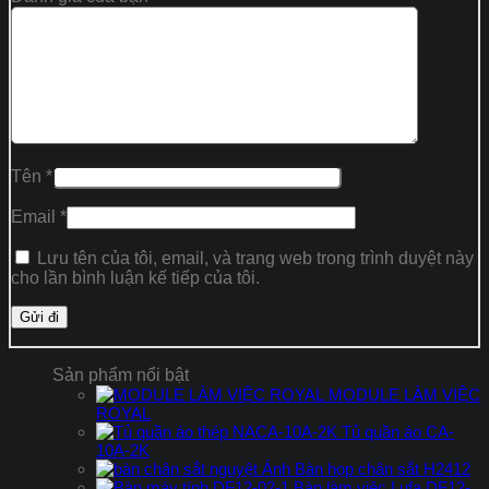
Tên
*
Email
*
Lưu tên của tôi, email, và trang web trong trình duyệt này
cho lần bình luận kế tiếp của tôi.
Sản phẩm nổi bật
MODULE LÀM VIỆC
ROYAL
Tủ quần áo CA-
10A-2K
Bàn họp chân sắt H2412
Bàn làm việc Lufa DF12-