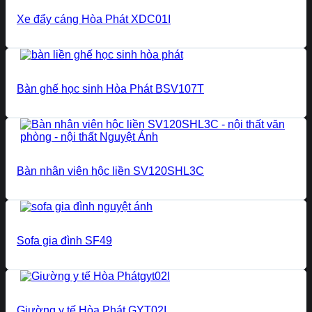
Xe đẩy cáng Hòa Phát XDC01I
Bàn ghế học sinh Hòa Phát BSV107T
Bàn nhân viên hộc liền SV120SHL3C
Sofa gia đình SF49
Giường y tế Hòa Phát GYT02I