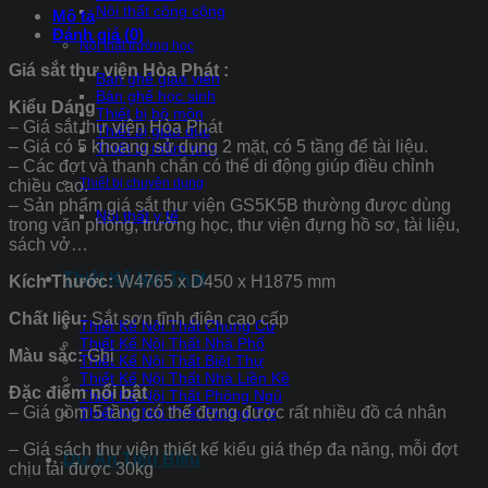
Nội thất công cộng
Mô tả
Đánh giá (0)
Nội thất trường học
Giá sắt thư viện Hòa Phát :
Bàn ghế giáo viên
Bàn ghế học sinh
Kiểu Dáng
Thiết bị bộ môn
– Giá sắt thư viện Hòa Phát
Thiết bị giáo dục
– Giá có 5 khoang sử dụng 2 mặt, có 5 tầng để tài liệu.
Thiết bị mầm non
– Các đợt và thanh chắn có thể di động giúp điều chỉnh
Thiết bị chuyên dụng
chiều cao.
– Sản phẩm giá sắt thư viện GS5K5B thường được dùng
Nội thất y tế
trong văn phòng, trường học, thư viện đựng hồ sơ, tài liệu,
sách vở…
Thiết Kế Nội Thất
Kích Thước:
W4765 x D450 x H1875 mm
Chất liệu:
Sắt sơn tĩnh điện cao cấp
Thiết Kế Nội Thất Chung Cư
Thiết Kế Nội Thất Nhà Phố
Màu sắc:
Ghi
Thiết Kế Nội Thất Biệt Thự
Thiết Kế Nội Thất Nhà Liền Kề
Đặc điểm nổi bật
Thiết Kế Nội Thất Phòng Ngủ
– Giá gồm 5 tầng có thể đựng được rất nhiều đồ cá nhân
Thiết Kế Nội Thất Phòng Trẻ
– Giá sách thư viện thiết kế kiểu giá thép đa năng, mỗi đợt
Dự Án Tiêu Biểu
chịu tải được 30kg