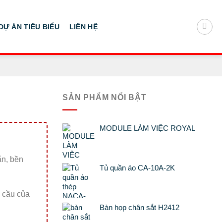
DỰ ÁN TIÊU BIỂU
LIÊN HỆ
SẢN PHẨM NỔI BẬT
MODULE LÀM VIỆC ROYAL
ắn, bền
Tủ quần áo CA-10A-2K
u cầu của
Bàn họp chân sắt H2412