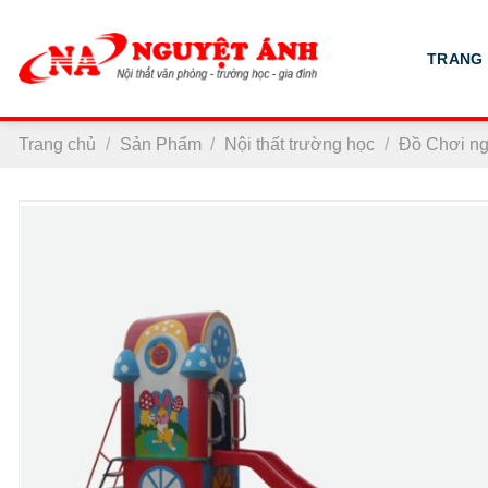
Chuyển
đến
TRANG
nội
dung
Trang chủ
/
Sản Phẩm
/
Nội thất trường học
/
Đồ Chơi ngo