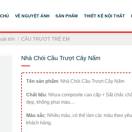
 CHỦ
VỀ NGUYỆT ÁNH
SẢN PHẨM
THIẾT KẾ NỘI THẤT
ài trời
/
CẦU TRƯỢT TRẺ EM
Nhà Chòi Cầu Trượt Cây Nấm
Tên sản phẩm
: Nhà Chòi Cầu Trượt Cây Nấm
Chất liệu
: Nhựa composite cao cấp + Sắt chắc ch
đẹp, không phai màu…
Màu sắc
: Nhiều màu, có thể làm các màu theo yê
khách hàng.