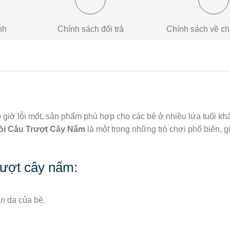
nh
Chính sách đổi trả
Chính sách về ch
 giờ lỗi mốt, sản phẩm phù hợp cho các bé ở nhiều lứa tuổi kh
òi Cầu Trượt Cây Nấm
là một trong những trò chơi phổ biến, gi
rượt cây nấm:
n da của bé.