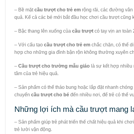
– Bề mặt
cầu trượt cho trẻ em
rộng rãi, các đường vân 
quả. Kể cả các bé mới bắt đầu học chơi cầu trượt cũng k
– Bậc thang lên xuống của
cầu trượt
có tay vịn an toàn 
– Với cấu tạo
cầu trượt cho trẻ em
chắc chặn, có thể di
hợp cho những gia đình bận rộn không thường xuyên cho b
–
Cầu trượt cho trường mẫu giáo
là sự kết hợp nhiều 
tâm của trẻ hiệu quả.
– Sản phẩm có thể tháo bung hoặc lắp đặt nhanh chóng c
chuyển
cầu trượt cho bé
đến nhiều nơi, để trẻ có thể v
Những lợi ích mà cầu trượt mang lạ
– Sản phẩm giúp trẻ phát triển thế chất hiệu quả khi c
trẻ lười vận động.