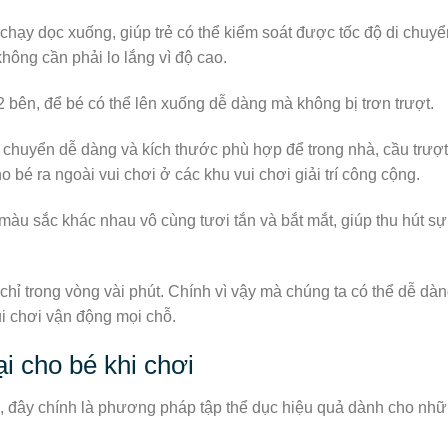
chạy dọc xuống, giúp trẻ có thể kiểm soát được tốc độ di chuyể
hông cần phải lo lắng vì độ cao.
2 bên, để bé có thể lên xuống dễ dàng mà không bị trơn trượt.
 chuyển dễ dàng và kích thước phù hợp để trong nhà, cầu trượt 
é ra ngoài vui chơi ở các khu vui chơi giải trí công cộng.
màu sắc khác nhau vô cùng tươi tắn và bắt mắt, giúp thu hút s
hỉ trong vòng vài phút. Chính vì vậy mà chúng ta có thể dễ dàn
ui chơi vận động mọi chỗ.
i cho bé khi chơi
hơi, đây chính là phương pháp tập thể dục hiệu quả dành cho nh