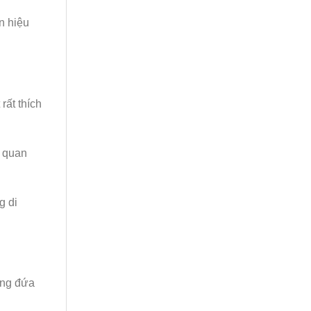
n hiệu
rất thích
ự quan
g di
ững đứa