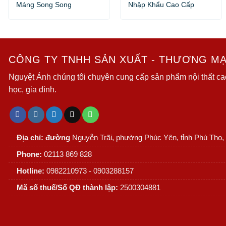
Máng Song Song
Nhập Khẩu Cao Cấp
CÔNG TY TNHH SẢN XUẤT - THƯƠNG MẠI
Nguyệt Ánh chúng tôi chuyên cung cấp sản phẩm nội thất ca
học, gia đình.
Địa chỉ: đường
Nguyễn Trãi, phường Phúc Yên, tỉnh Phú Thọ,
Phone:
02113 869 828
Hotline:
0982210973 - 0903288157
Mã số thuế/Số QĐ thành lập:
2500304881