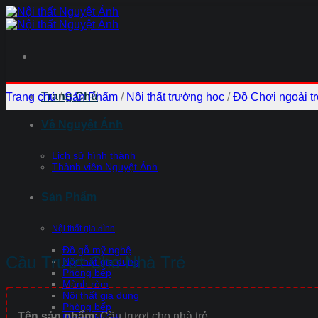
Chuyển
đến
nội
dung
Trang Chủ
Trang chủ
/
Sản Phẩm
/
Nội thất trường học
/
Đồ Chơi ngoài tr
Về Nguyệt Ánh
Lịch sử hình thành
Thành viên Nguyệt Ánh
Sản Phẩm
Nội thất gia đình
Đồ gỗ mỹ nghệ
Cầu Trượt Cho Nhà Trẻ
Nội thất gia dụng
Phòng bếp
Mành rèm
Nội thất gia dụng
Phòng bếp
Tên sản phẩm
: Cầu trượt cho nhà trẻ