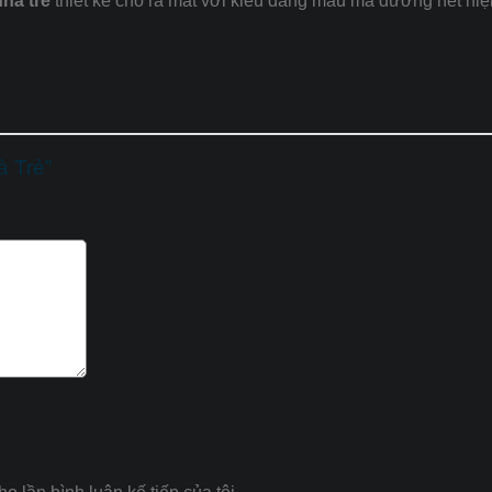
hà trẻ
thiết kế cho ra mắt với kiểu dáng mẫu mã đường nét hiệ
à Trẻ”