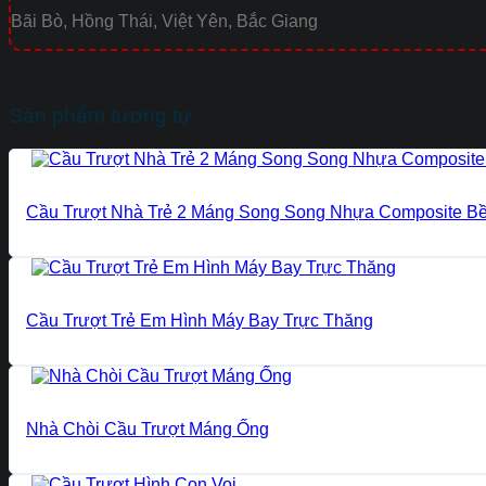
Bãi Bò, Hồng Thái, Việt Yên, Bắc Giang
Sản phẩm tương tự
Cầu Trượt Nhà Trẻ 2 Máng Song Song Nhựa Composite B
Cầu Trượt Trẻ Em Hình Máy Bay Trực Thăng
Nhà Chòi Cầu Trượt Máng Ống