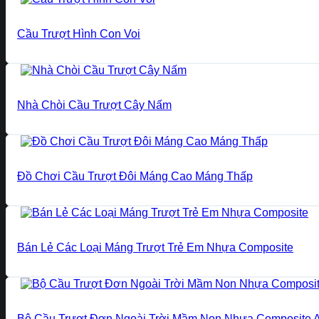
Cầu Trượt Hình Con Voi
Nhà Chòi Cầu Trượt Cây Nấm
Đồ Chơi Cầu Trượt Đôi Máng Cao Máng Thấp
Bán Lẻ Các Loại Máng Trượt Trẻ Em Nhựa Composite
Bộ Cầu Trượt Đơn Ngoài Trời Mầm Non Nhựa Composite 