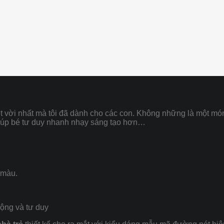
ệt vời nhất mà tôi đã dành cho các con. Không những là một m
, giúp bé tư duy nhanh nhạy sáng tạo hơn…
 màu.
động và tư duy