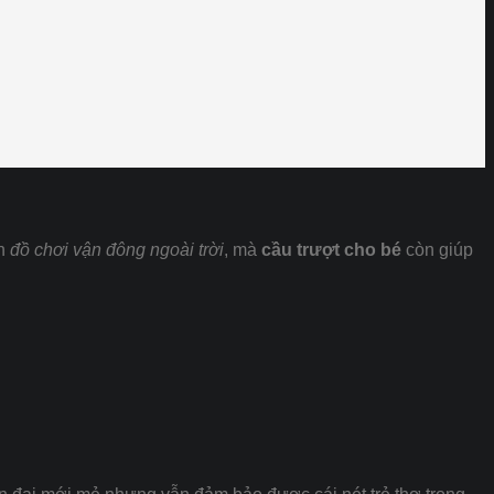
ón
đồ chơi vận đông ngoài trời
, mà
cầu trượt cho bé
còn giúp