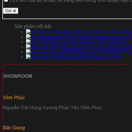
Lưu tên của tôi, email, và trang web trong trình duyệt này c
Sản phẩm nổi bật
MODULE LÀM VIỆC
Tủ quần áo CA-10A
Bàn họp chân sắt H2412
Bàn làm việc Lufa DF12-02
Bàn giám đốc DT2010H35
Bàn máy tính AT204HL
SHOWROOM
Vĩnh Phúc
Nguyễn Trãi Hùng Vương Phúc Yên Vĩnh Phúc
Bắc Giang