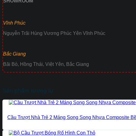
SHOWROOM
Vĩnh Phúc
Nguyễn Trãi Hùng Vương Phúc Yên Vĩnh Phúc
Bắc Giang
Bãi Bò, Hồng Thái, Việt Yên, Bắc Giang
Sản phẩm tương tự
Cầu Trượt Nhà Trẻ 2 Máng Song Song Nhựa Composite B