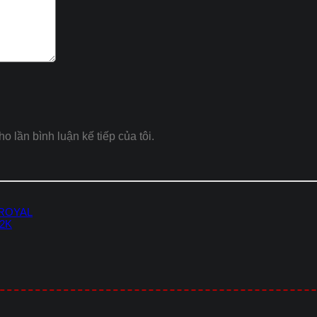
ho lần bình luận kế tiếp của tôi.
 ROYAL
-2K