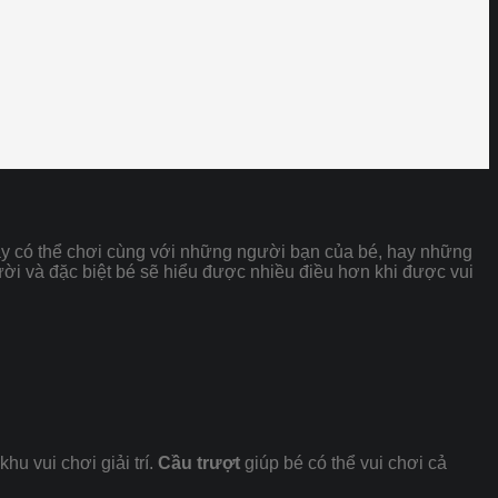
ày có thể chơi cùng với những người bạn của bé, hay những
gười và đặc biệt bé sẽ hiểu được nhiều điều hơn khi được vui
u vui chơi giải trí.
Cầu trượt
giúp bé có thể vui chơi cả