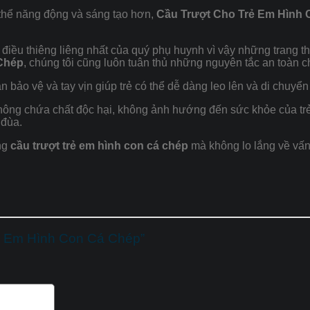
ó thể năng động và sáng tạo hơn,
Cầu Trượt Cho Trẻ Em Hình
điều thiêng liêng nhất của quý phụ huynh vì vậy những trang th
Chép
, chúng tôi cũng luôn tuân thủ những nguyên tắc an toàn 
an bảo vệ và tay vịn giúp trẻ có thể dễ dàng leo lên và di chuyể
ông chứa chất độc hại, không ảnh hướng đến sức khỏe của trẻ
 đùa.
ùng
cầu trượt trẻ em hình con cá chép
mà không lo lắng về vấn
rẻ Em Hình Con Cá Chép”