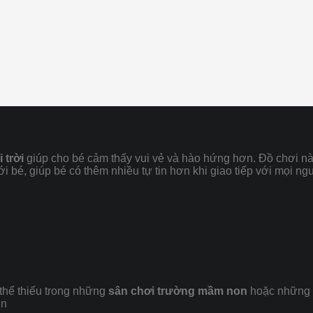
 trời
giúp cho bé cảm thấy vui vẻ và hào hứng hơn. Đồ chơi n
ới bé, giúp bé có thêm nhiều tự tin hơn khi giao tiếp với mọi n
 thể thiếu trong những
sân chơi trường mầm non
hoặc những kh
ơn