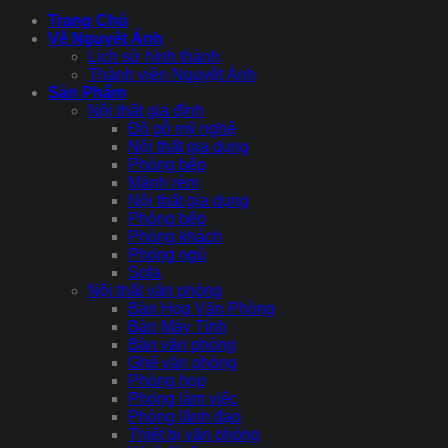
Trang Chủ
Về Nguyệt Ánh
Lịch sử hình thành
Thành viên Nguyệt Ánh
Sản Phẩm
Nội thất gia đình
Đồ gỗ mỹ nghệ
Nội thất gia dụng
Phòng bếp
Mành rèm
Nội thất gia dụng
Phòng bếp
Phòng khách
Phòng ngủ
Sofa
Nội thất văn phòng
Bàn Họp Văn Phòng
Bàn Máy Tính
Bàn văn phòng
Ghế văn phòng
Phòng họp
Phòng làm việc
Phòng lãnh đạo
Thiết bị văn phòng