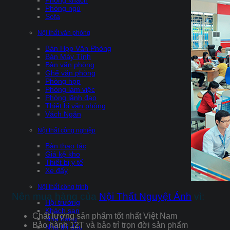
Phòng khách
Phòng ngủ
Sofa
Nội thất văn phòng
Bàn Họp Văn Phòng
Bàn Máy Tính
Bàn văn phòng
Ghế văn phòng
Phòng họp
Phòng làm việc
Phòng lãnh đạo
Thiết bị văn phòng
Vách Ngăn
Nội thất công nghiệp
Bàn thao tác
Giá kệ kho
Thiết bị y tế
Xe đẩy
Nội thất công trình
Nên mua hàng của
Nội Thất Nguyệt Ánh
vì:
Hội trường
Khách sạn
Chất lượng sản phẩm tốt nhất Việt Nam
Nhà hàng
Bảo hành 12T và bảo trì trọn đời sản phẩm
Nhà thi đấu