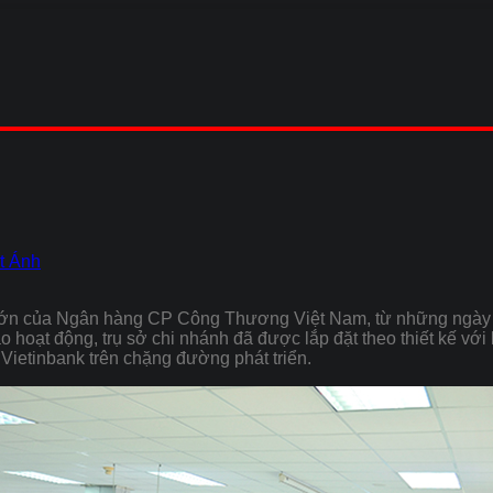
t Ánh
 lớn của Ngân hàng CP Công Thương Việt Nam, từ những ngày 
ào hoạt động, trụ sở chi nhánh đã được lắp đặt theo thiết kế với
ietinbank trên chặng đường phát triển.