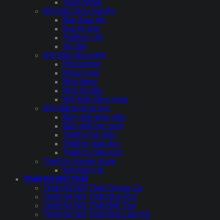
Vách Ngăn
Nội thất công nghiệp
Bàn thao tác
Giá kệ kho
Thiết bị y tế
Xe đẩy
Nội thất công trình
Hội trường
Khách sạn
Nhà hàng
Nhà thi đấu
Nội thất công cộng
Nội thất trường học
Bàn ghế giáo viên
Bàn ghế học sinh
Thiết bị bộ môn
Thiết bị giáo dục
Thiết bị mầm non
Thiết bị chuyên dụng
Nội thất y tế
Thiết Kế Nội Thất
Thiết Kế Nội Thất Chung Cư
Thiết Kế Nội Thất Nhà Phố
Thiết Kế Nội Thất Biệt Thự
Thiết Kế Nội Thất Nhà Liền Kề