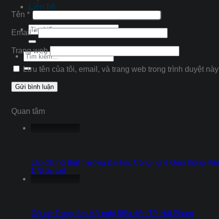
Liên hệ
Tên
*
Tìm
Email
*
kiếm:
Trang web
Tìm
kiếm:
Lưu tên của tôi, email, và trang web trong trình duyệt này 
Quan tâm
Lắp đặt nội thất Trường Đại học Công nghệ Giao thông Vận 
1
Nhận xét
Cột cờ Trung tâm Hội nghị Biểu diễn TP. Hải Phòng