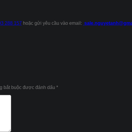
03 288 157
hoặc gửi yêu cầu vào email:
sale.nguyetanh@gma
g bắt buộc được đánh dấu
*