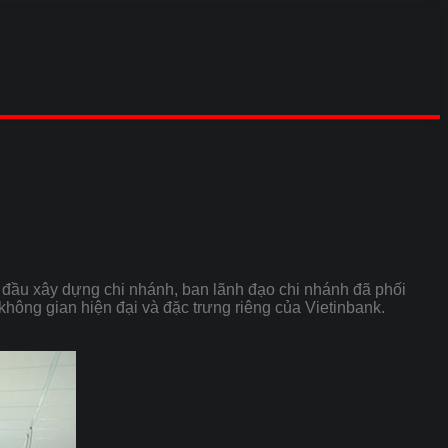
đầu xây dựng chi nhánh, ban lãnh đạo chi nhánh đã phối
 không gian hiện đại và đặc trưng riêng của Vietinbank.