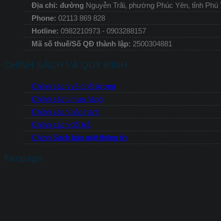
Địa chỉ: đường
Nguyễn Trãi, phường Phúc Yên, tỉnh Phú
Phone:
02113 869 828
Hotline:
0982210973 - 0903288157
Mã số thuế/Số QĐ thành lập:
2500304881
CHÍNH SÁCH VÀ QUY ĐỊNH
Chính sách về chất lượng
Chính sách mua hàng
Chính sách bảo hành
Chính sách đổi trả
Chính Sách bảo mật thông tin
Fanpage