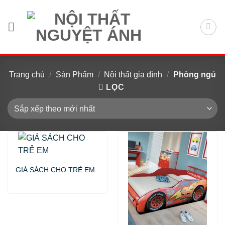
Chuyển
đến
nội
dung
Trang chủ
/
Sản Phẩm
/
Nội thất gia đình
/
Phòng ngủ
LỌC
GIÁ SÁCH CHO TRẺ EM