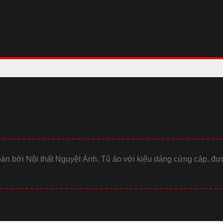
oàn bởi Nội thất Nguyệt Ánh. Tủ áo với kiểu dáng cứng cáp, được