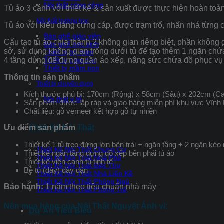
Nội thất công cộng
Tủ áo 3 cánh với thiết kế & sản xuất được thực hiện hoàn toà
Nội thất trường học
Tủ áo với kiểu dáng cứng cáp, được trạm trổ, nhấn nhá từng ch
Bàn ghế giáo viên
Cấu tạo tủ áo chia thành 2 không gian riêng biệt, phần không 
Bàn ghế học sinh
sở, sử dụng không gian trống dưới tủ để tạo thêm 1 ngăn chứ
Thiết bị bộ môn
4 tầng dùng để đựng quần áo xếp, nâng sức chứa đồ phục vụ
Thiết bị giáo dục
Thiết bị mầm non
Thông tin sản phẩm
Thiết bị chuyên dụng
Kích thước phủ bì: 170cm (Rộng) x 58cm (Sâu) x 202cm (C
Nội thất y tế
Sản phẩm được lắp ráp và giao hàng miễn phí khu vực Vĩnh
Chất liệu: gỗ verneer kết hợp gỗ tự nhiên
Ưu điểm sản phẩm
Thiết Kế Nội Thất
Thiết kế 1 tủ treo đứng lớn bên trái + ngăn tầng + 2 ngăn kéo
Thiết Kế Nội Thất Chung Cư
Thiết kế ngăn tầng đựng đồ xếp bên phải tủ áo
Thiết Kế Nội Thất Nhà Phố
Thiết kế viền cạnh tủ tinh tế
Thiết Kế Nội Thất Biệt Thự
Bệ tủ (đáy) dày dặn
Thiết Kế Nội Thất Nhà Liền Kề
Thiết Kế Nội Thất Phòng Ngủ
Bảo hành:
1 năm theo tiêu chuẩn nhà máy
Thiết Kế Nội Thất Phòng Trẻ
Nên mua hàng của Nội Thất Nguyệt Ánh vì:
Dự Án Tiêu Biểu