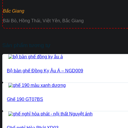
Bắc Giang
Bãi Bò, Hồng Thái, Việt Yên, Bắc Giang
Sản phẩm tương tự
Bộ bàn ghế Đồng Kỵ Âu Á – NGD009
Ghế 190 GT07BS
Ghế nghỉ Hòa Phát XD03