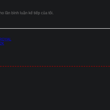
ho lần bình luận kế tiếp của tôi.
 ROYAL
-2K