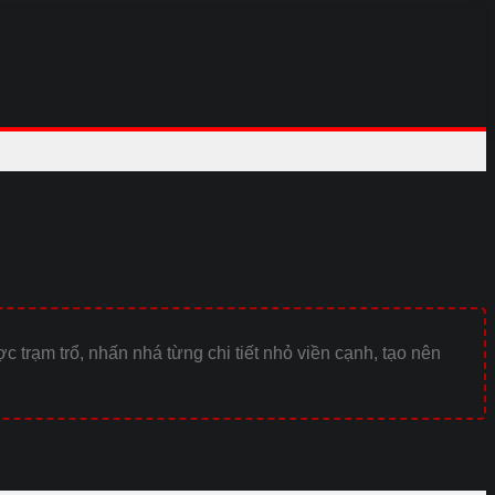
 trạm trổ, nhấn nhá từng chi tiết nhỏ viền cạnh, tạo nên