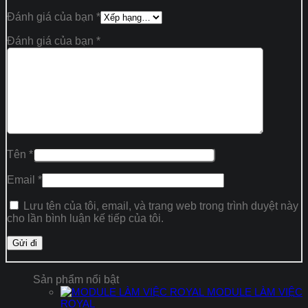
Đánh giá của bạn
*
Đánh giá của bạn
*
Tên
*
Email
*
Lưu tên của tôi, email, và trang web trong trình duyệt này
cho lần bình luận kế tiếp của tôi.
Sản phẩm nổi bật
MODULE LÀM VIỆC
ROYAL