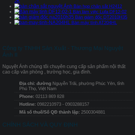
2K
Bàn họp chân sắt H2412
Bàn làm việc Lufa DF12-02
Bàn giám đốc DT2010H35
Bàn máy tính AT204HL
Công ty TNHH Sản Xuất - Thương Mại Nguyệt
Ánh II
Nguyệt Ánh chúng tôi chuyên cung cấp sản phẩm nội thất
cao cấp văn phòng , trường học, gia đình.
Địa chỉ: đường
Nguyễn Trãi, phường Phúc Yên, tỉnh
Phú Thọ, Việt Nam
Phone:
02113 869 828
Hotline:
0982210973 - 0903288157
Mã số thuế/Số QĐ thành lập:
2500304881
CHÍNH SÁCH VÀ QUY ĐỊNH