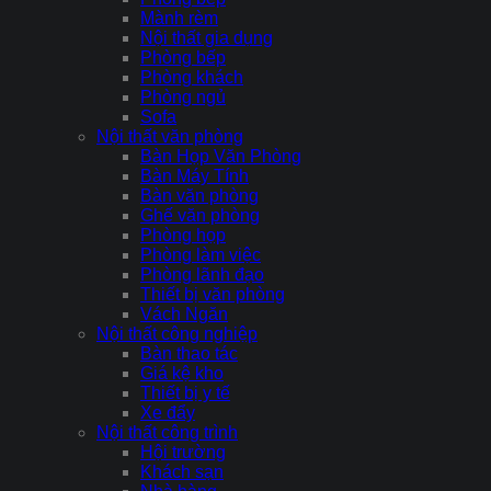
Mành rèm
Nội thất gia dụng
Phòng bếp
Phòng khách
Phòng ngủ
Sofa
Nội thất văn phòng
Bàn Họp Văn Phòng
Bàn Máy Tính
Bàn văn phòng
Ghế văn phòng
Phòng họp
Phòng làm việc
Phòng lãnh đạo
Thiết bị văn phòng
Vách Ngăn
Nội thất công nghiệp
Bàn thao tác
Giá kệ kho
Thiết bị y tế
Xe đẩy
Nội thất công trình
Hội trường
Khách sạn