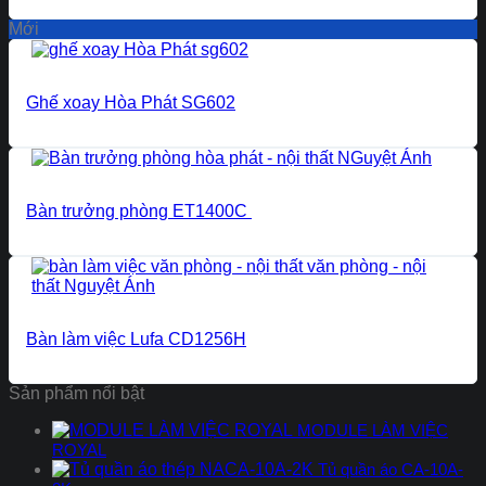
Mới
Ghế xoay Hòa Phát SG602
Bàn trưởng phòng ET1400C
Bàn làm việc Lufa CD1256H
Sản phẩm nổi bật
MODULE LÀM VIỆC
ROYAL
Tủ quần áo CA-10A-