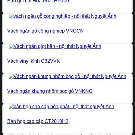
Bàn ghi chì Hòa Phát HP100
Vách ngăn gỗ công nghiệp VNGCN
Vách vinyl kính C32VVK
Vách ngăn khung nhôm bọc gỗ VNKNG
Bàn họp cao cấp CT2010H2