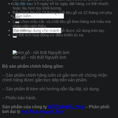
Lắp đặt sau 3-5 ngày kể từ ngày đặt hàng, có thể nhanh
Liên hệ
hoặc lâu hơn tùy khối lượng.
Bảo hành lên tới 18 tháng chất liệu gỗ và 12 tháng với phụ
Tìm
kiện.
kiếm:
Lựa chọn mầu sắc và chất liệu gỗ theo bảng mã mầu mà
nhân viên giới thiệu.
Tìm
Giá trên áp dụng cho mành gỗ được sử dụng kéo tay.
kiếm:
Có thể tích hợp động cơ điều khiển từ xa.
rèm gỗ – nội thất Nguyệt ánh
Bộ sản phẩm chính hãng gồm:
– Sản phẩm chính hãng luôn có gắn tem vỡ chứng nhận
chính hãng được gắn trực tiếp trên sản phẩm.
– Sản phẩm đi kèm với hướng dẫn lắp đặt, sử dụng.
– Phiếu bảo hành
.
Sản phẩm của công ty
Nội Thất Hòa Phát
– Phân phối
bởi đại lý
Nội Thất Nguyệt Ánh