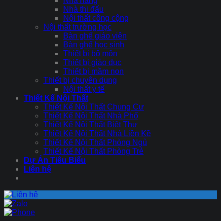
Nhà hàng
Nhà thi đấu
Nội thất công cộng
Nội thất trường học
Bàn ghế giáo viên
Bàn ghế học sinh
Thiết bị bộ môn
Thiết bị giáo dục
Thiết bị mầm non
Thiết bị chuyên dụng
Nội thất y tế
Thiết Kế Nội Thất
Thiết Kế Nội Thất Chung Cư
Thiết Kế Nội Thất Nhà Phố
Thiết Kế Nội Thất Biệt Thự
Thiết Kế Nội Thất Nhà Liền Kề
Thiết Kế Nội Thất Phòng Ngủ
Thiết Kế Nội Thất Phòng Trẻ
Dự Án Tiêu Biểu
Liên hệ