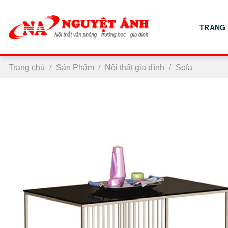
Chuyển
đến
TRANG
nội
dung
Trang chủ
/
Sản Phẩm
/
Nội thất gia đình
/
Sofa