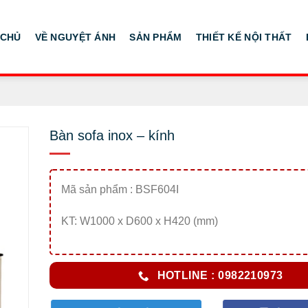
 CHỦ
VỀ NGUYỆT ÁNH
SẢN PHẨM
THIẾT KẾ NỘI THẤT
Bàn sofa inox – kính
Mã sản phẩm : BSF604I
KT: W1000 x D600 x H420 (mm)
HOTLINE : 0982210973