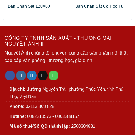
Bàn Chân Sắt 120×60
Bàn Chân Sắt Có Hộc Tủ
CÔNG TY TNHH SẢN XUẤT - THƯƠNG MẠI
NGUYỆT ÁNH II
Nguyệt Ánh chúng tôi chuyên cung cấp sản phẩm nội thất
cao cấp văn phòng , trường học, gia đình.
Địa chỉ: đường
Nguyễn Trãi, phường Phúc Yên, tỉnh Phú
Thọ, Việt Nam
Phone:
02113 869 828
Hotline:
0982210973 - 0903288157
Mã số thuế/Số QĐ thành lập:
2500304881