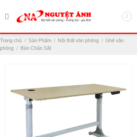
Chuyển
đến
nội
dung
Trang chủ
/
Sản Phẩm
/
Nội thất văn phòng
/
Ghế văn
phòng
/
Bàn Chân Sắt