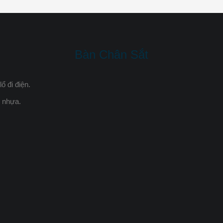
Bàn Chân Sắt
ổ đi điện.
m nhựa.