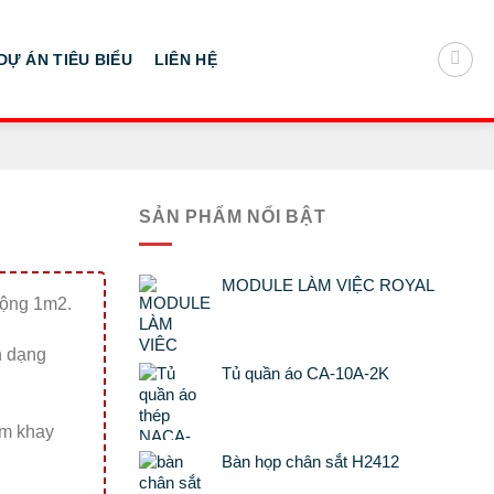
DỰ ÁN TIÊU BIỂU
LIÊN HỆ
SẢN PHẨM NỔI BẬT
MODULE LÀM VIỆC ROYAL
rộng 1m2.
n dạng
Tủ quần áo CA-10A-2K
êm khay
Bàn họp chân sắt H2412