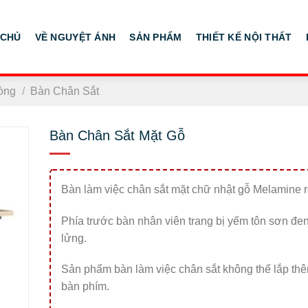
 CHỦ
VỀ NGUYỆT ÁNH
SẢN PHẨM
THIẾT KẾ NỘI THẤT
òng
/
Bàn Chân Sắt
Bàn Chân Sắt Mặt Gỗ
Bàn làm việc chân sắt mặt chữ nhật gỗ Melamine 
Phía trước bàn nhân viên trang bị yếm tôn sơn đe
lửng.
Sản phẩm bàn làm việc chân sắt không thể lắp th
bàn phím.