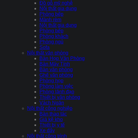
Đồ gỗ mỹ nghệ
Nội thất gia dụng
Phòng bếp
Mành rèm
Nội thất gia dụng
Phòng bếp
Phòng khách
Phòng ngủ
Sofa
Nội thất văn phòng
Bàn Họp Văn Phòng
Bàn Máy Tính
Bàn văn phòng
Ghế văn phòng
Phòng họp
Phòng làm việc
Phòng lãnh đạo
Thiết bị văn phòng
Vách Ngăn
Nội thất công nghiệp
Bàn thao tác
Giá kệ kho
Thiết bị y tế
Xe đẩy
Nội thất công trình