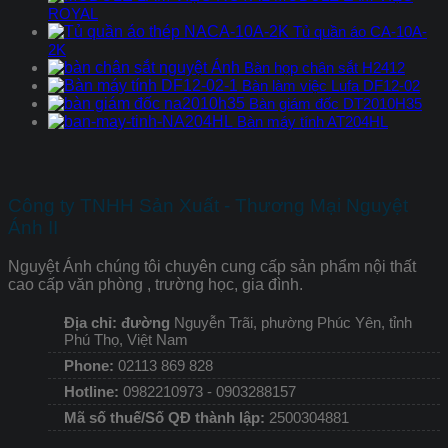
ROYAL
Tủ quần áo CA-10A-
2K
Bàn họp chân sắt H2412
Bàn làm việc Lufa DF12-02
Bàn giám đốc DT2010H35
Bàn máy tính AT204HL
Công ty TNHH Sản Xuất - Thương Mại Nguyệt
Ánh II
Nguyệt Ánh chúng tôi chuyên cung cấp sản phẩm nội thất
cao cấp văn phòng , trường học, gia đình.
Địa chỉ: đường
Nguyễn Trãi, phường Phúc Yên, tỉnh
Phú Thọ, Việt Nam
Phone:
02113 869 828
Hotline:
0982210973 - 0903288157
Mã số thuế/Số QĐ thành lập:
2500304881