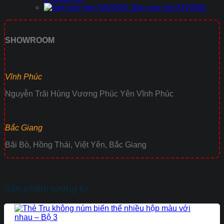
Bàn máy tính AT204HL
SHOWROOM
Vĩnh Phúc
Nguyễn Trãi Hùng Vương Phúc Yên Vĩnh Phúc
Bắc Giang
Bãi Bò, Hồng Thái, Việt Yên, Bắc Giang
Sản phẩm tương tự