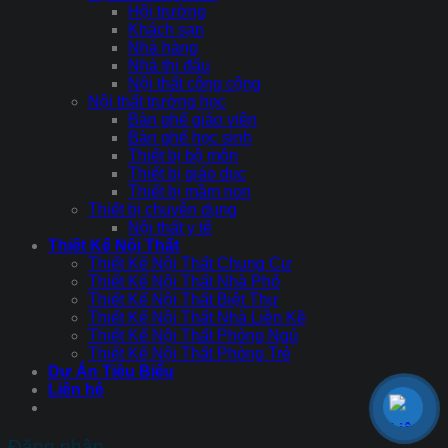
Hội trường
Khách sạn
Nhà hàng
Nhà thi đấu
Nội thất công cộng
Nội thất trường học
Bàn ghế giáo viên
Bàn ghế học sinh
Thiết bị bộ môn
Thiết bị giáo dục
Thiết bị mầm non
Thiết bị chuyên dụng
Nội thất y tế
Thiết Kế Nội Thất
Thiết Kế Nội Thất Chung Cư
Thiết Kế Nội Thất Nhà Phố
Thiết Kế Nội Thất Biệt Thự
Thiết Kế Nội Thất Nhà Liền Kề
Thiết Kế Nội Thất Phòng Ngủ
Thiết Kế Nội Thất Phòng Trẻ
Dự Án Tiêu Biểu
Liên hệ
Đăng nhập