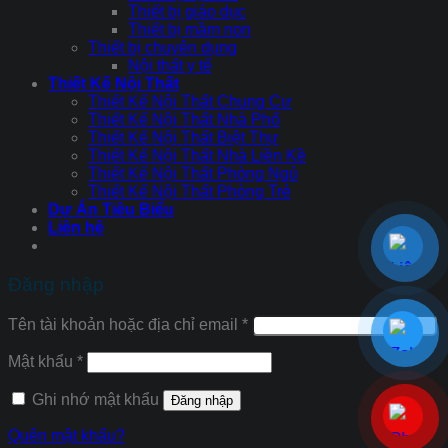
Thiết bị giáo dục
Thiết bị mầm non
Thiết bị chuyên dụng
Nội thất y tế
Thiết Kế Nội Thất
Thiết Kế Nội Thất Chung Cư
Thiết Kế Nội Thất Nhà Phố
Thiết Kế Nội Thất Biệt Thự
Thiết Kế Nội Thất Nhà Liền Kề
Thiết Kế Nội Thất Phòng Ngủ
Thiết Kế Nội Thất Phòng Trẻ
Dự Án Tiêu Biểu
Liên hệ
Đăng nhập
Tên tài khoản hoặc địa chỉ email
*
Mật khẩu
*
Ghi nhớ mật khẩu
Đăng nhập
Quên mật khẩu?