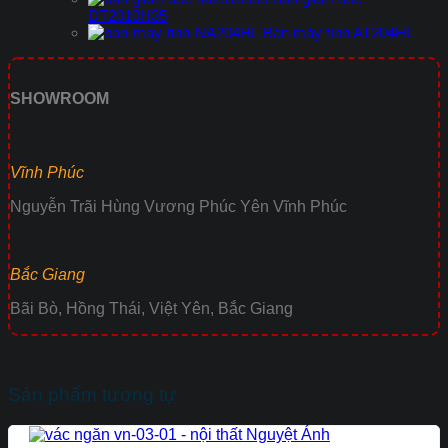
DT2010H35
Bàn máy tính AT204HL
SHOWROOM
Vĩnh Phúc
Nguyễn Trãi Hùng Vương Phúc Yên Vĩnh Phúc
Bắc Giang
Bãi Bò, Hồng Thái, Việt Yên, Bắc Giang
Sản phẩm tương tự