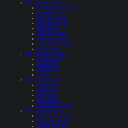
Nội thất văn phòng
Bàn Họp Văn Phòng
Bàn Máy Tính
Bàn văn phòng
Ghế văn phòng
Phòng họp
Phòng làm việc
Phòng lãnh đạo
Thiết bị văn phòng
Vách Ngăn
Nội thất công nghiệp
Bàn thao tác
Giá kệ kho
Thiết bị y tế
Xe đẩy
Nội thất công trình
Hội trường
Khách sạn
Nhà hàng
Nhà thi đấu
Nội thất công cộng
Nội thất trường học
Bàn ghế giáo viên
Bàn ghế học sinh
Thiết bị bộ môn