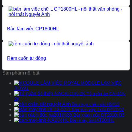
Bàn làm việc CP1800HL
Rèm cuốn tự động
Sản phẩm nổi bật
MODULE LÀM VIỆC
ROYAL
Tủ quần áo CA-10A-
2K
Bàn họp chân sắt H2412
Bàn làm việc Lufa DF12-02
Bàn giám đốc DT2010H35
Bàn máy tính AT204HL