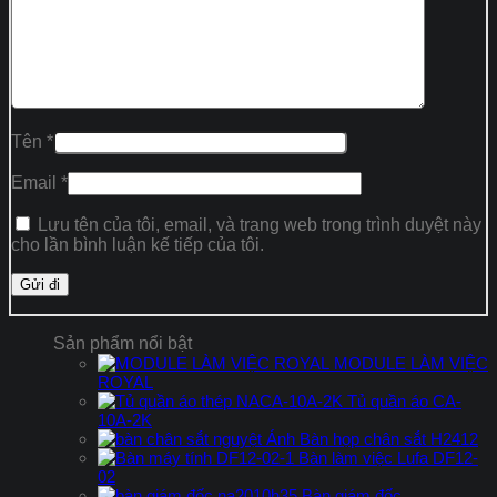
Tên
*
Email
*
Lưu tên của tôi, email, và trang web trong trình duyệt này
cho lần bình luận kế tiếp của tôi.
Sản phẩm nổi bật
MODULE LÀM VIỆC
ROYAL
Tủ quần áo CA-
10A-2K
Bàn họp chân sắt H2412
Bàn làm việc Lufa DF12-
02
Bàn giám đốc