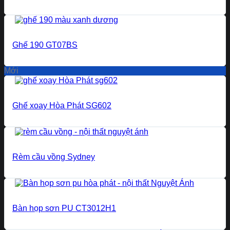
Ghế 190 GT07BS
Mới
Ghế xoay Hòa Phát SG602
Rèm cầu vồng Sydney
Bàn họp sơn PU CT3012H1