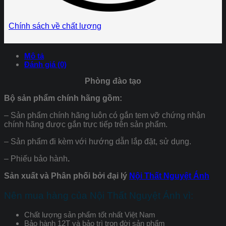
Chính sách về chất lượng
Mô tả
Đánh giá (0)
Phòng đào tạo
Bộ sản phẩm chính hãng gồm:
– Sản phẩm chính hãng luôn có gắn tem vỡ chứng nhận
chính hãng được gắn trực tiếp trên sản phẩm.
– Sản phẩm đi kèm với hướng dẫn lắp đặt, sử dụng.
– Phiếu bảo hành
.
Sản xuất và Phân phối bởi đại lý
Nội Thất Nguyệt Ánh
Nên mua hàng của Nội Thất Nguyệt Ánh vì:
Chất lượng sản phẩm tốt nhất Việt Nam
Bảo hành 12T và bảo trì trọn đời sản phẩm