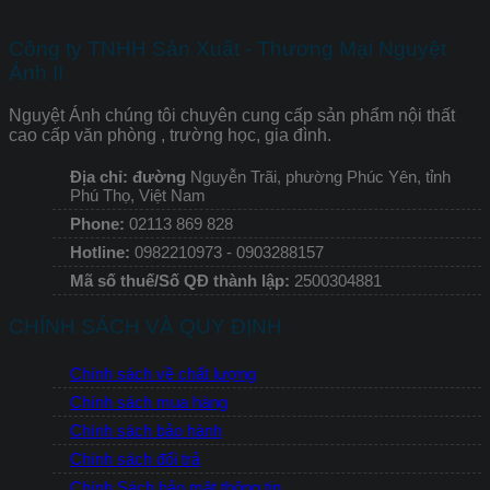
Công ty TNHH Sản Xuất - Thương Mại Nguyệt
Ánh II
Nguyệt Ánh chúng tôi chuyên cung cấp sản phẩm nội thất
cao cấp văn phòng , trường học, gia đình.
Địa chỉ: đường
Nguyễn Trãi, phường Phúc Yên, tỉnh
Phú Thọ, Việt Nam
Phone:
02113 869 828
Hotline:
0982210973 - 0903288157
Mã số thuế/Số QĐ thành lập:
2500304881
CHÍNH SÁCH VÀ QUY ĐỊNH
Chính sách về chất lượng
Chính sách mua hàng
Chính sách bảo hành
Chính sách đổi trả
Chính Sách bảo mật thông tin