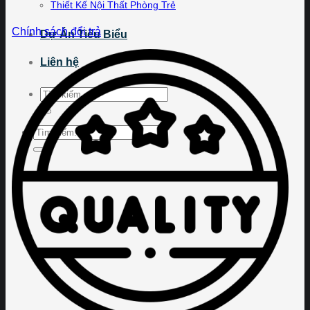
Thiết Kế Nội Thất Phòng Trẻ
Chính sách đổi trả
Dự Án Tiêu Biểu
Liên hệ
Tìm
kiếm:
Tìm
kiếm: