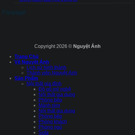
Fanpage
Copyright 2026 ©
Nguyệt Ánh
Trang Chủ
Về Nguyệt Ánh
Lịch sử hình thành
Thành viên Nguyệt Ánh
Sản Phẩm
Nội thất gia đình
Đồ gỗ mỹ nghệ
Nội thất gia dụng
Phòng bếp
Mành rèm
Nội thất gia dụng
Phòng bếp
Phòng khách
Phòng ngủ
Sofa