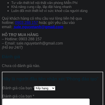
Tư vấn thiết kế nội thất văn phòng Miễn Phí
Khả năng cung cấp, lắp đặt hàng nhanh
Luôn đổi mới thiết kế vì sức khoẻ của người dùng
Quý khách hàng có nhu cầu vui lòng liên hệ qua
hotline:
0903 288 157
hoặc gửi yêu cầu vào
email:
sale.nguyetanh@gmail.com
HỖ TRỢ MUA HÀNG
– Hotline: 0903 288 157
– Email: sale.nguyetanh@gmail.com
(Hỗ trợ 24/7)
Đánh giá
Chưa có đánh giá nào.
Hãy là người đầu tiên nhận xét “Phòng đào tạo”
Đánh giá của bạn
*
Đánh giá của bạn
*