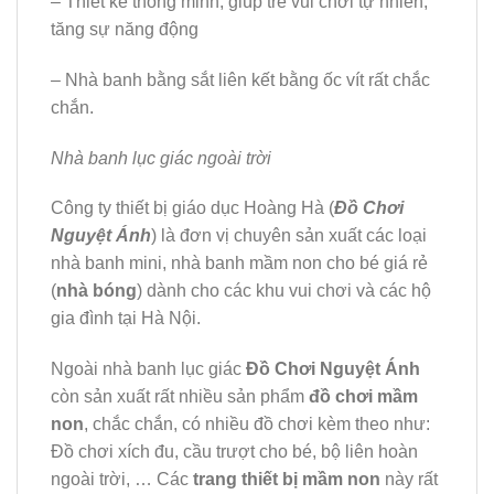
– Thiết kế thông minh, giúp trẻ vui chơi tự nhiên,
tăng sự năng động
– Nhà banh bằng sắt liên kết bằng ốc vít rất chắc
chắn.
Nhà banh lục giác ngoài trời
Công ty thiết bị giáo dục Hoàng Hà (
Đồ Chơi
Nguyệt Ánh
) là đơn vị chuyên sản xuất các loại
nhà banh mini, nhà banh mầm non cho bé giá rẻ
(
nhà bóng
) dành cho các khu vui chơi và các hộ
gia đình tại Hà Nội.
Ngoài nhà banh lục giác
Đồ Chơi Nguyệt Ánh
còn sản xuất rất nhiều sản phẩm
đồ chơi mầm
non
, chắc chắn, có nhiều đồ chơi kèm theo như:
Đồ chơi xích đu, cầu trượt cho bé, bộ liên hoàn
ngoài trời, … Các
trang thiết bị mầm non
này rất