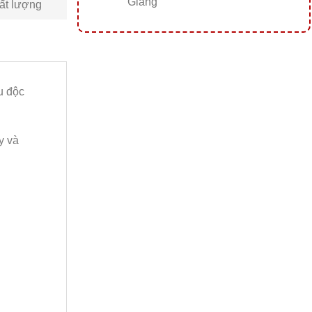
Giang
ất lượng
u độc
y và