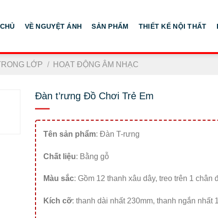
 CHỦ
VỀ NGUYỆT ÁNH
SẢN PHẨM
THIẾT KẾ NỘI THẤT
TRONG LỚP
/
HOẠT ĐỘNG ÂM NHẠC
Đàn t’rưng Đồ Chơi Trẻ Em
Tên sản phẩm
: Đàn T-rưng
Chất liệu
: Bằng gỗ
Màu sắc
: Gồm 12 thanh xâu dây, treo trên 1 chân 
Kích cỡ
: thanh dài nhất 230mm, thanh ngắn nhất