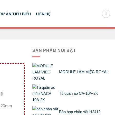
DỰ ÁN TIÊU BIỂU
LIÊN HỆ
SẢN PHẨM NỔI BẬT
MODULE LÀM VIỆC ROYAL
Tủ quần áo CA-10A-2K
đế
 120mm
Bàn họp chân sắt H2412