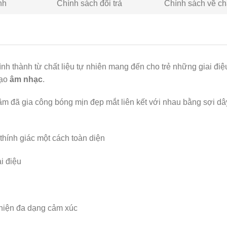
nh
Chính sách đổi trả
Chính sách về ch
h thành từ chất liệu tự nhiên mang đến cho trẻ những giai điệ
tạo
âm nhạc
.
âm đã gia công bóng mịn đẹp mắt liên kết với nhau bằng sợi dâ
 thính giác một cách toàn diện
i điệu
 hiện đa dạng cảm xúc