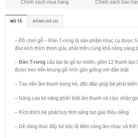
Chính sách mua hàng
Chính sách bảo hà
MÔ TẢ
ĐÁNH GIÁ (0)
– Đồ chơi gỗ – Đàn T-rưng là sản phẩm nhạc cụ được hìn
đáo kích thích thính giác phát triển cùng khả năng sáng 
–
Đàn T-rưng
cấu tạo từ gỗ tự nhiên, gồm 12 thanh tạo 
được treo trên khung gỗ nhìn gần giống với đàn thật
– Tạo nên âm thanh trong trẻ, độc đáo giúp bé phát triển
– Nâng cao kỹ năng phân biệt âm thanh và cảm nhận gia
– Kích thích bé phát huy tính sáng tạo giai điệu riêng
– Dễ dàng thúc đẩy bé bộc lộ tiềm năng âm nhạc và thể