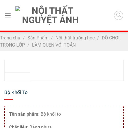
Chuyển
đến
nội
dung
Trang chủ
/
Sản Phẩm
/
Nội thất trường học
/
ĐỒ CHƠI
TRONG LỚP
/
LÀM QUEN VỚI TOÁN
Bộ Khối To
Tên sản phẩm
: Bộ khối to
Chất liệu
: Bằng nhựa