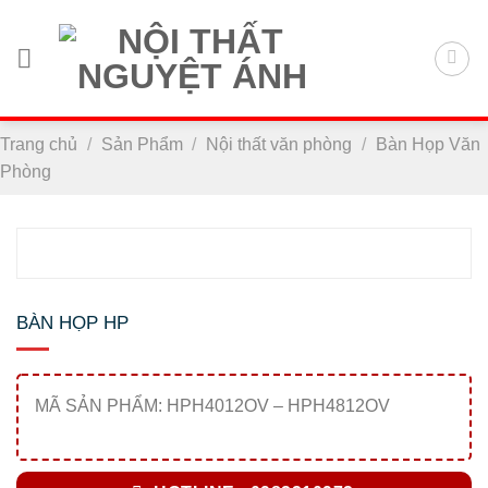
Chuyển
đến
nội
dung
Trang chủ
/
Sản Phẩm
/
Nội thất văn phòng
/
Bàn Họp Văn
Phòng
BÀN HỌP HP
MÃ SẢN PHẨM: HPH4012OV – HPH4812OV