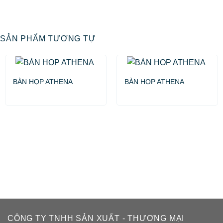
SẢN PHẨM TƯƠNG TỰ
BÀN HỌP ATHENA
BÀN HỌP ATHENA
CÔNG TY TNHH SẢN XUẤT - THƯƠNG MẠI