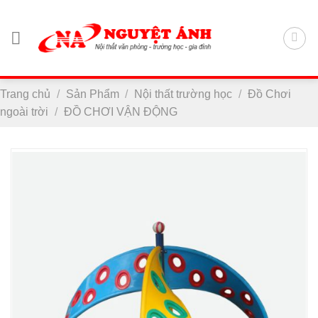
Chuyển
đến
nội
dung
Trang chủ
/
Sản Phẩm
/
Nội thất trường học
/
Đồ Chơi
ngoài trời
/
ĐỒ CHƠI VẬN ĐỘNG