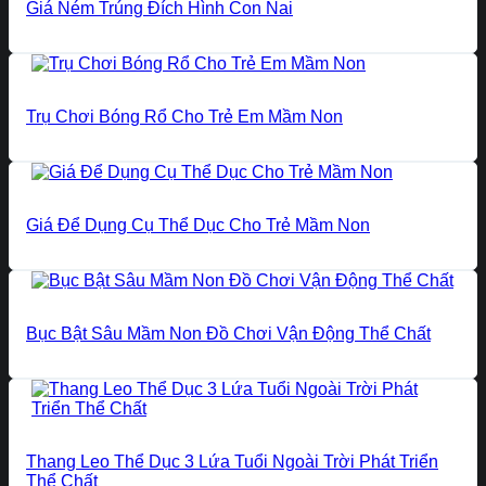
Giá Ném Trúng Đích Hình Con Nai
Trụ Chơi Bóng Rổ Cho Trẻ Em Mầm Non
Giá Để Dụng Cụ Thể Dục Cho Trẻ Mầm Non
Bục Bật Sâu Mầm Non Đồ Chơi Vận Động Thể Chất
Thang Leo Thể Dục 3 Lứa Tuổi Ngoài Trời Phát Triển
Thể Chất