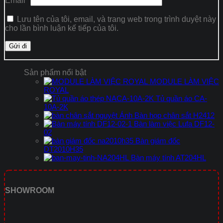
Email
*
Lưu tên của tôi, email, và trang web trong trình duyệt này
cho lần bình luận kế tiếp của tôi.
Sản phẩm nổi bật
MODULE LÀM VIỆC
ROYAL
Tủ quần áo CA-
10A-2K
Bàn họp chân sắt H2412
Bàn làm việc Lufa DF12-
02
Bàn giám đốc
DT2010H35
Bàn máy tính AT204HL
SHOWROOM