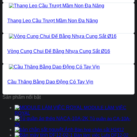
Thang Leo Cầu Trượt Mầm Non Đa Năng
Vòng Cung Chui Đế Bằng Nhựa Cung Sắt Ø16
Cầu Thăng Bằng Dao Động Có Tay Vịn
Sản phẩm nổi bật
MODULE LÀM VIỆC
ROYAL
Tủ quần áo CA-10A-
2K
Bàn họp chân sắt H2412
Bàn làm việc Lufa DF12-02