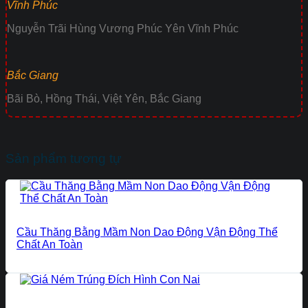
Vĩnh Phúc
Nguyễn Trãi Hùng Vương Phúc Yên Vĩnh Phúc
Bắc Giang
Bãi Bò, Hồng Thái, Việt Yên, Bắc Giang
Sản phẩm tương tự
Cầu Thăng Bằng Mầm Non Dao Động Vận Động Thể
Chất An Toàn