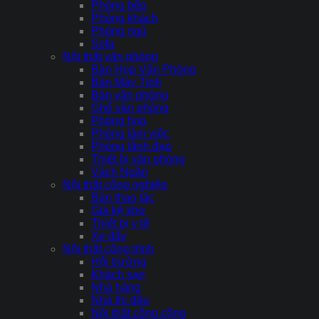
Phòng bếp
Phòng khách
Phòng ngủ
Sofa
Nội thất văn phòng
Bàn Họp Văn Phòng
Bàn Máy Tính
Bàn văn phòng
Ghế văn phòng
Phòng họp
Phòng làm việc
Phòng lãnh đạo
Thiết bị văn phòng
Vách Ngăn
Nội thất công nghiệp
Bàn thao tác
Giá kệ kho
Thiết bị y tế
Xe đẩy
Nội thất công trình
Hội trường
Khách sạn
Nhà hàng
Nhà thi đấu
Nội thất công cộng