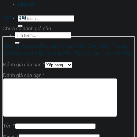
Liên hệ
Đánh giá
Tìm
kiếm:
Chưa có đánh giá nào.
Tìm
kiếm:
Hãy là người đầu tiên nhận xét “Giá Ném Trúng
Đích Luyện Vận Động Kết Hợp Chân Tay Và Mắt”
Đánh giá của bạn
*
Đánh giá của bạn
*
Tên
*