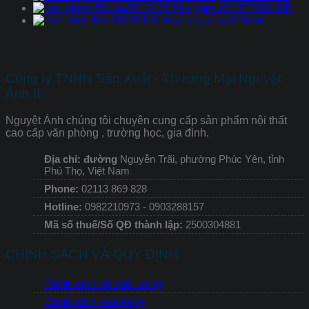
Bàn giám đốc DT2010H35
Bàn máy tính AT204HL
Công ty TNHH Sản Xuất - Thương Mại Nguyệt
Ánh II
Nguyệt Ánh chúng tôi chuyên cung cấp sản phẩm nội thất
cao cấp văn phòng , trường học, gia đình.
Địa chỉ: đường
Nguyễn Trãi, phường Phúc Yên, tỉnh
Phú Thọ, Việt Nam
Phone:
02113 869 828
Hotline:
0982210973 - 0903288157
Mã số thuế/Số QĐ thành lập:
2500304881
CHÍNH SÁCH VÀ QUY ĐỊNH
Chính sách về chất lượng
Chính sách mua hàng