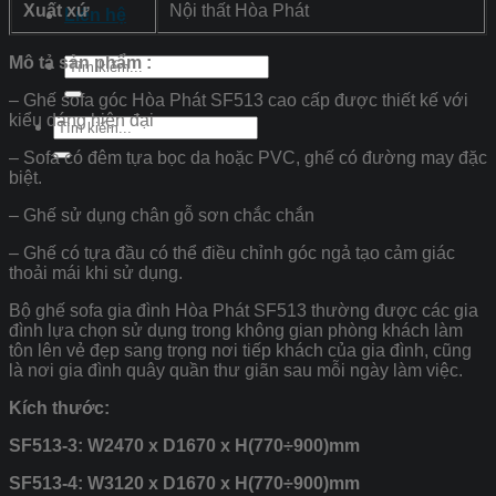
Xuất xứ
Nội thất Hòa Phát
Liên hệ
Mô tả sản phẩm :
Tìm
kiếm:
– Ghế sofa góc Hòa Phát SF513 cao cấp được thiết kế với
kiểu dáng hiện đại
Tìm
kiếm:
– Sofa có đêm tựa bọc da hoặc PVC, ghế có đường may đặc
biệt.
– Ghế sử dụng chân gỗ sơn chắc chắn
– Ghế có tựa đầu có thể điều chỉnh góc ngả tạo cảm giác
thoải mái khi sử dụng.
Bộ ghế sofa gia đình Hòa Phát SF513 thường được các gia
đình lựa chọn sử dụng trong không gian phòng khách làm
tôn lên vẻ đẹp sang trọng nơi tiếp khách của gia đình, cũng
là nơi gia đình quây quần thư giãn sau mỗi ngày làm việc.
Kích thước:
SF513-3: W2470 x D1670 x H(770÷900)mm
SF513-4: W3120 x D1670 x H(770÷900)mm