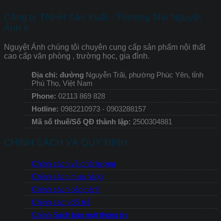
Công ty TNHH Sản Xuất - Thương Mại Nguyệt
Ánh II
Nguyệt Ánh chúng tôi chuyên cung cấp sản phẩm nội thất
cao cấp văn phòng , trường học, gia đình.
Địa chỉ: đường
Nguyễn Trãi, phường Phúc Yên, tỉnh
Phú Thọ, Việt Nam
Phone:
02113 869 828
Hotline:
0982210973 - 0903288157
Mã số thuế/Số QĐ thành lập:
2500304881
CHÍNH SÁCH VÀ QUY ĐỊNH
Chính sách về chất lượng
Chính sách mua hàng
Chính sách bảo hành
Chính sách đổi trả
Chính Sách bảo mật thông tin