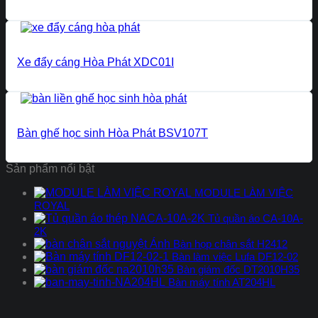
Xe đẩy cáng Hòa Phát XDC01I
Bàn ghế học sinh Hòa Phát BSV107T
Sản phẩm nổi bật
MODULE LÀM VIỆC
ROYAL
Tủ quần áo CA-10A-
2K
Bàn họp chân sắt H2412
Bàn làm việc Lufa DF12-02
Bàn giám đốc DT2010H35
Bàn máy tính AT204HL