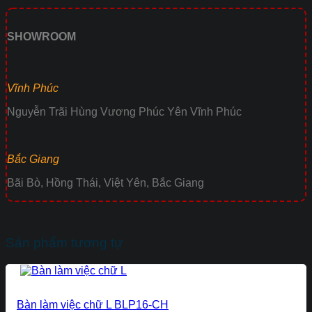
SHOWROOM
Vĩnh Phúc
Nguyễn Trãi Hùng Vương Phúc Yên Vĩnh Phúc
Bắc Giang
Bãi Bò, Hồng Thái, Việt Yên, Bắc Giang
Sản phẩm tương tự
Bàn làm việc chữ L BLP16-CH