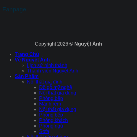
Fanpage
Copyright 2026 ©
Nguyệt Ánh
Trang Chủ
Về Nguyệt Ánh
Lịch sử hình thành
Thành viên Nguyệt Ánh
Sản Phẩm
Nội thất gia đình
Đồ gỗ mỹ nghệ
Nội thất gia dụng
Phòng bếp
Mành rèm
Nội thất gia dụng
Phòng bếp
Phòng khách
Phòng ngủ
Sofa
Nội thất văn phòng