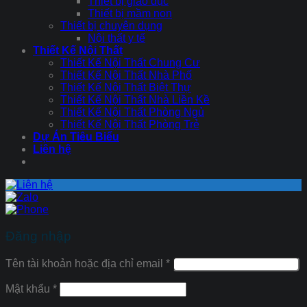
Thiết bị giáo dục
Thiết bị mầm non
Thiết bị chuyên dụng
Nội thất y tế
Thiết Kế Nội Thất
Thiết Kế Nội Thất Chung Cư
Thiết Kế Nội Thất Nhà Phố
Thiết Kế Nội Thất Biệt Thự
Thiết Kế Nội Thất Nhà Liền Kề
Thiết Kế Nội Thất Phòng Ngủ
Thiết Kế Nội Thất Phòng Trẻ
Dự Án Tiêu Biểu
Liên hệ
Đăng nhập
Tên tài khoản hoặc địa chỉ email
*
Mật khẩu
*