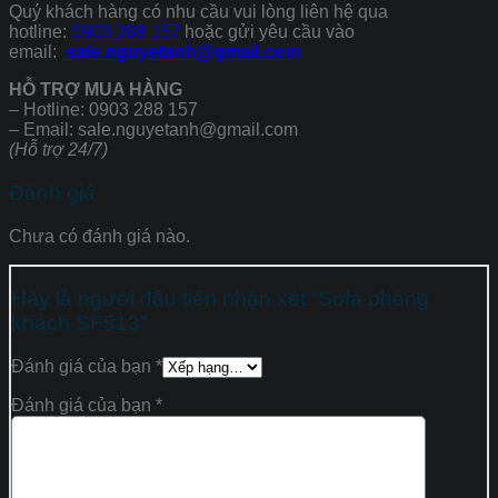
Quý khách hàng có nhu cầu vui lòng liên hệ qua
hotline:
0903 288 157
hoặc gửi yêu cầu vào
email:
sale.nguyetanh@gmail.com
HỖ TRỢ MUA HÀNG
– Hotline: 0903 288 157
– Email: sale.nguyetanh@gmail.com
(Hỗ trợ 24/7)
Đánh giá
Chưa có đánh giá nào.
Hãy là người đầu tiên nhận xét “Sofa phòng
khách SF513”
Đánh giá của bạn
*
Đánh giá của bạn
*