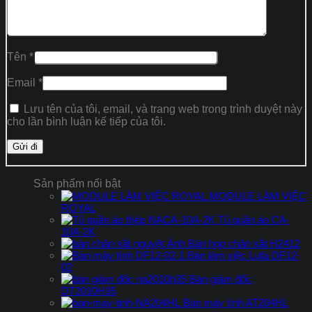
Tên
*
Email
*
Lưu tên của tôi, email, và trang web trong trình duyệt này
cho lần bình luận kế tiếp của tôi.
Sản phẩm nổi bật
MODULE LÀM VIỆC
ROYAL
Tủ quần áo CA-
10A-2K
Bàn họp chân sắt H2412
Bàn làm việc Lufa DF12-
02
Bàn giám đốc
DT2010H35
Bàn máy tính AT204HL