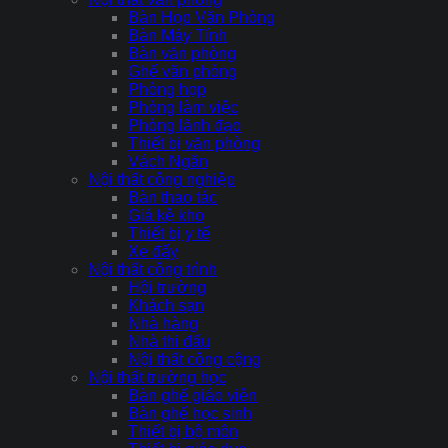
Bàn Họp Văn Phòng
Bàn Máy Tính
Bàn văn phòng
Ghế văn phòng
Phòng họp
Phòng làm việc
Phòng lãnh đạo
Thiết bị văn phòng
Vách Ngăn
Nội thất công nghiệp
Bàn thao tác
Giá kệ kho
Thiết bị y tế
Xe đẩy
Nội thất công trình
Hội trường
Khách sạn
Nhà hàng
Nhà thi đấu
Nội thất công cộng
Nội thất trường học
Bàn ghế giáo viên
Bàn ghế học sinh
Thiết bị bộ môn