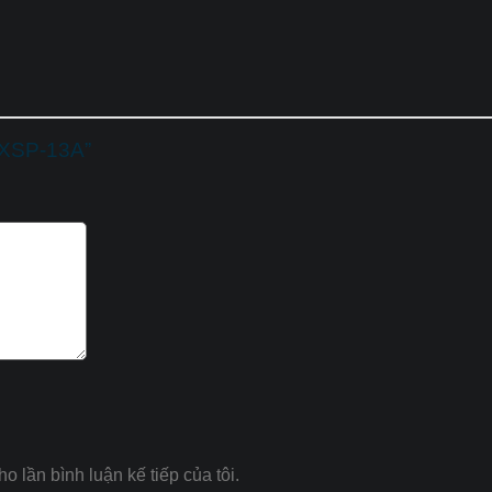
t XSP-13A”
ho lần bình luận kế tiếp của tôi.