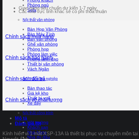
Phòng khách
Phòng ngủ
Giao hàng tiêu chuẩn dự kiến 1-7 ngày
Sofa
Các khu vực tỉnh khác sẽ có phí thỏa thuận
Nội thất văn phòng
Bàn Họp Văn Phòng
Bàn Máy Tính
Chính sách mua hàng
Bàn văn phòng
Ghế văn phòng
Phòng họp
Phòng làm việc
Chính sách bảo hành
Phòng lãnh đạo
Thiết bị văn phòng
Vách Ngăn
Chính sách đổi trả
Nội thất công nghiệp
Bàn thao tác
Giá kệ kho
Thiết bị y tế
Chính sách về chất lượng
Xe đẩy
Nội thất công trình
Mô tả
Hội trường
Đánh giá (0)
Khách sạn
Nhà hàng
Kính hiển vi 1 mắt XSP-13A là thiết bị phục vụ chuyên môn t
Nhà thi đấu