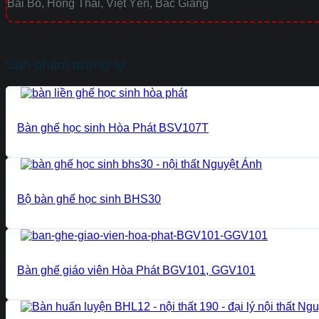
Bãi Bò, Hồng Thái, Việt Yên, Bắc Giang
Sản phẩm tương tự
Bàn ghế học sinh Hòa Phát BSV107T
Bộ bàn ghế học sinh BHS30
Bàn ghế giáo viên Hòa Phát BGV101, GGV101