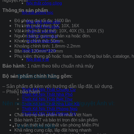
Nguyệt Ánh
Nội thất công cộng
Thông tin sản phẩm
Nội thất trường học
Độ phóng đại tối đa: 1600 lần
Bàn ghế giáo viên
Thị kính (mắt nhìn): 5X, 10X, 16X
Bàn ghế học sinh
Vật kính (mắt vật thể): 10X, 40X (S), 100X (S)
Thiết bị bộ môn
Nguồn sáng: gương phản xạ hoặc đèn.
Thiết bị giáo dục
Khoảng chỉnh thô: 50mm.
Thiết bị mầm non
Khoảng chỉnh tinh: 1.8mm-2.2mm
Thiết bị chuyên dụng
Bàn soi: 120mm*120mm
Phụ kiện: thùng gỗ hoặc foam, bao chống bụi bẩn, cataloge, hộ
Nội thất y tế
Bảo hành:
1 năm theo tiêu chuẩn nhà máy
Bộ sản phẩm chính hãng gồm:
Thiết Kế Nội Thất
– Sản phẩm đi kèm với hướng dẫn lắp đặt, sử dụng.
Thiết Kế Nội Thất Chung Cư
– Phiếu bảo hành
Thiết Kế Nội Thất Nhà Phố
Thiết Kế Nội Thất Biệt Thự
Nên mua hàng của Nội Thất Nguyệt Ánh vì:
Thiết Kế Nội Thất Nhà Liền Kề
Thiết Kế Nội Thất Phòng Ngủ
Thiết Kế Nội Thất Phòng Trẻ
Chất lượng sản phẩm tốt nhất Việt Nam
Bảo hành 12T và bảo trì trọn đời sản phẩm
Tư vấn thiết kế nội thất văn phòng Miễn Phí
Dự Án Tiêu Biểu
Khả năng cung cấp, lắp đặt hàng nhanh