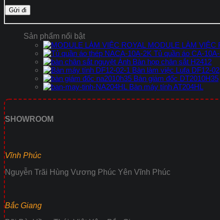
Sản phẩm nổi bật
MODULE LÀM VIỆC
Tủ quần áo CA-10A
Bàn họp chân sắt H2412
Bàn làm việc Lufa DF12-02
Bàn giám đốc DT2010H35
Bàn máy tính AT204HL
SHOWROOM
Vĩnh Phúc
Nguyễn Trãi Hùng Vương Phúc Yên Vĩnh Phúc
Bắc Giang