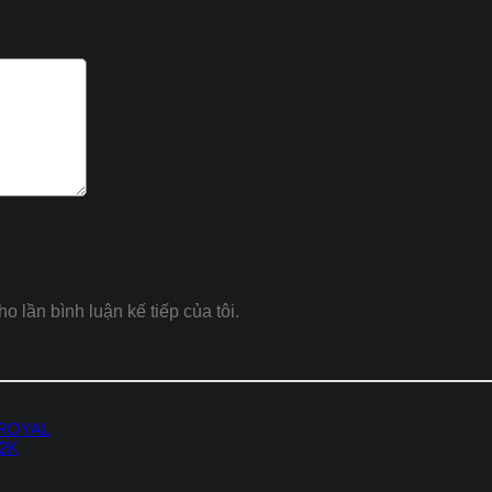
ho lần bình luận kế tiếp của tôi.
 ROYAL
-2K