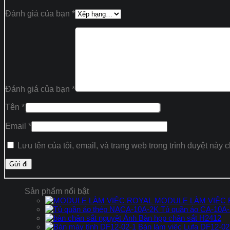
Đánh giá của bạn
*
Đánh giá của bạn
*
Tên
*
Email
*
Lưu tên của tôi, email, và trang web trong trình duyệt này c
Sản phẩm nổi bật
MODULE LÀM VIỆC
Tủ quần áo CA-10A
Bàn họp chân sắt H2412
Bàn làm việc Lufa DF12-02