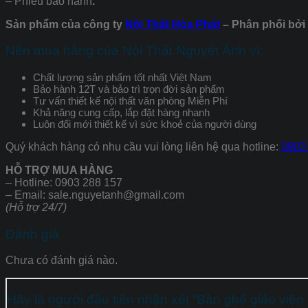
– Phiếu bảo hành
.
Sản phẩm của công ty
Nội Thất Hòa Phát
– Phân phối bởi 
Nên mua hàng của Nội Thất Nguyệt Ánh vì:
Chất lượng sản phẩm tốt nhất Việt Nam
Bảo hành 12T và bảo trì trọn đời sản phẩm
Tư vấn thiết kế nội thất văn phòng Miễn Phí
Khả năng cung cấp, lắp đặt hàng nhanh
Luôn đổi mới thiết kế vì sức khoẻ của người dùng
Quý khách hàng có nhu cầu vui lòng liên hệ qua hotline:
0903
HỖ TRỢ MUA HÀNG
– Hotline: 0903 288 157
– Email: sale.nguyetanh@gmail.com
(Hỗ trợ 24/7)
Đánh giá
Chưa có đánh giá nào.
Hãy là người đầu tiên nhận xét “Bàn ghế giáo 