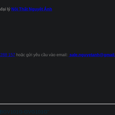
đại lý
Nội Thất Nguyệt Ánh
 288 157
hoặc gửi yêu cầu vào email:
sale.nguyetanh@gmail
viên BGV101G-GVG101G”