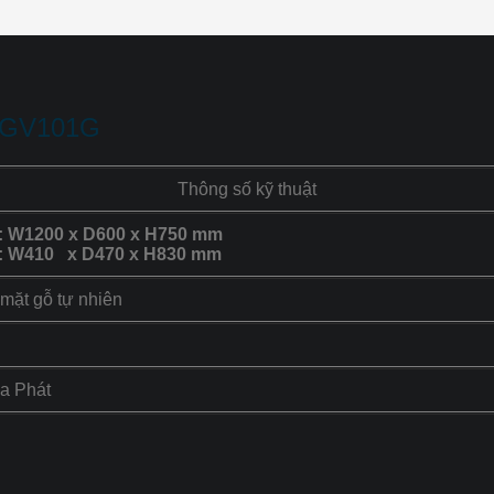
-GGV101G
Thông số kỹ thuật
 W1200 x D600 x H750 mm
: W410 x D470 x H830 mm
 mặt gỗ tự nhiên
òa Phát