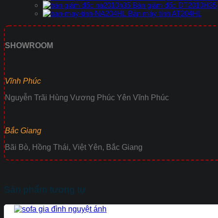
Bàn giám đốc DT2010H35
Bàn máy tính AT204HL
SHOWROOM
Vĩnh Phúc
Nguyễn Trãi Hùng Vương Phúc Yên Vĩnh Phúc
Bắc Giang
Bãi Bò, Hồng Thái, Việt Yên, Bắc Giang
Sản phẩm tương tự