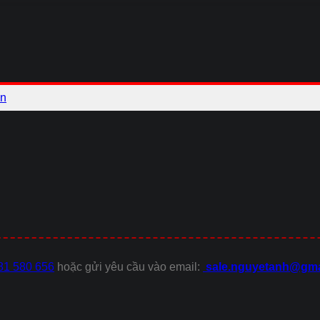
ên
81 580 656
hoặc gửi yêu cầu vào email:
sale.nguyetanh@gma