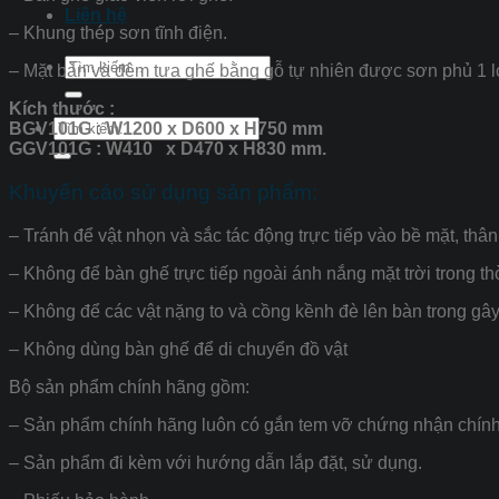
Liên hệ
– Khung thép sơn tĩnh điện.
Tìm
– Mặt bàn và đệm tựa ghế bằng gỗ tự nhiên được sơn phủ 1 l
kiếm:
Kích thước :
Tìm
BGV101G : W1200 x D600 x H750 mm
kiếm:
GGV101G : W410 x D470 x H830 mm.
Khuyến cáo sử dụng sản phẩm:
– Tránh để vật nhọn và sắc tác động trực tiếp vào bề mặt, thâ
– Không để bàn ghế trực tiếp ngoài ánh nắng mặt trời trong t
– Không để các vật nặng to và cồng kềnh đè lên bàn trong g
– Không dùng bàn ghế để di chuyển đồ vật
Bộ sản phẩm chính hãng gồm:
– Sản phẩm chính hãng luôn có gắn tem vỡ chứng nhận chính 
– Sản phẩm đi kèm với hướng dẫn lắp đặt, sử dụng.