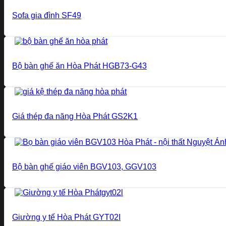
Sofa gia đình SF49
Bộ bàn ghế ăn Hòa Phát HGB73-G43
Giá thép đa năng Hòa Phát GS2K1
Bộ bàn ghế giáo viên BGV103, GGV103
Giường y tế Hòa Phát GYT02I