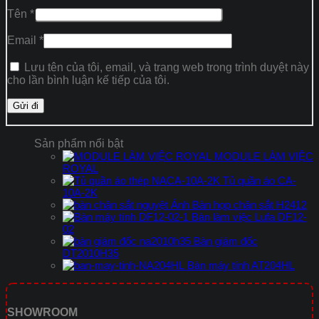
Tên
*
Email
*
Lưu tên của tôi, email, và trang web trong trình duyệt này
cho lần bình luận kế tiếp của tôi.
Sản phẩm nổi bật
MODULE LÀM VIỆC
ROYAL
Tủ quần áo CA-
10A-2K
Bàn họp chân sắt H2412
Bàn làm việc Lufa DF12-
02
Bàn giám đốc
DT2010H35
Bàn máy tính AT204HL
SHOWROOM