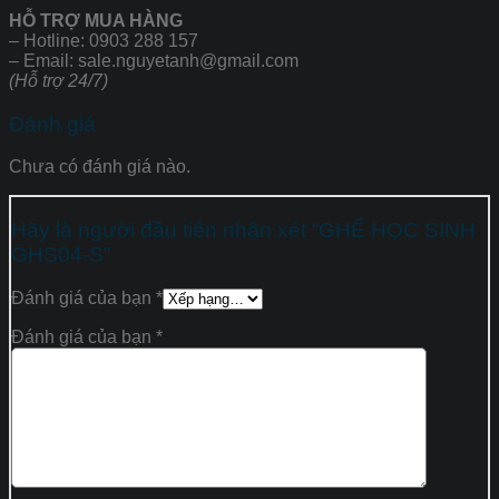
HỖ TRỢ MUA HÀNG
– Hotline: 0903 288 157
– Email: sale.nguyetanh@gmail.com
(Hỗ trợ 24/7)
Đánh giá
Chưa có đánh giá nào.
Hãy là người đầu tiên nhận xét “GHẾ HỌC SINH
GHS04-S”
Đánh giá của bạn
*
Đánh giá của bạn
*