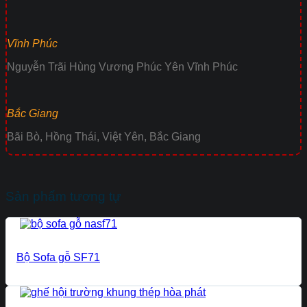
Vĩnh Phúc
Nguyễn Trãi Hùng Vương Phúc Yên Vĩnh Phúc
Bắc Giang
Bãi Bò, Hồng Thái, Việt Yên, Bắc Giang
Sản phẩm tương tự
Bộ Sofa gỗ SF71