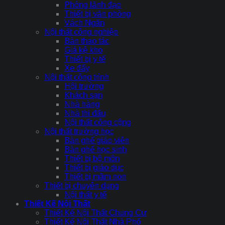
Phòng lãnh đạo
Thiết bị văn phòng
Vách Ngăn
Nội thất công nghiệp
Bàn thao tác
Giá kệ kho
Thiết bị y tế
Xe đẩy
Nội thất công trình
Hội trường
Khách sạn
Nhà hàng
Nhà thi đấu
Nội thất công cộng
Nội thất trường học
Bàn ghế giáo viên
Bàn ghế học sinh
Thiết bị bộ môn
Thiết bị giáo dục
Thiết bị mầm non
Thiết bị chuyên dụng
Nội thất y tế
Thiết Kế Nội Thất
Thiết Kế Nội Thất Chung Cư
Thiết Kế Nội Thất Nhà Phố