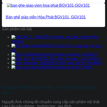
Bàn ghế giáo viên Hòa Phát BGV101, GGV101
Sản phẩm nổi bật
MODULE LÀM VIỆC
ROYAL
Tủ quần áo CA-10A-
2K
Bàn họp chân sắt H2412
Bàn làm việc Lufa DF12-02
Bàn giám đốc DT2010H35
Bàn máy tính AT204HL
Công ty TNHH Sản Xuất - Thương Mại Nguyệt
Ánh II
Nguyệt Ánh chúng tôi chuyên cung cấp sản phẩm nội thất
cao cấp văn phòng , trường học, gia đình.