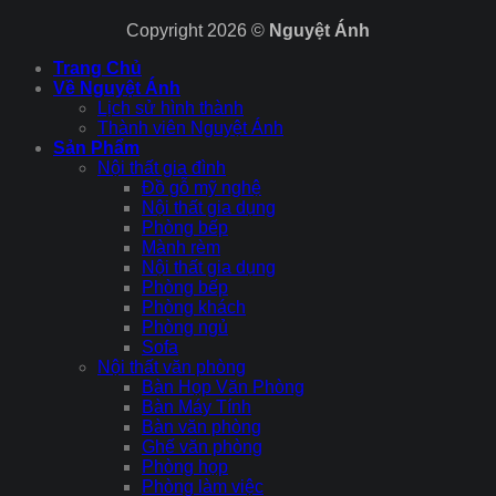
Copyright 2026 ©
Nguyệt Ánh
Trang Chủ
Về Nguyệt Ánh
Lịch sử hình thành
Thành viên Nguyệt Ánh
Sản Phẩm
Nội thất gia đình
Đồ gỗ mỹ nghệ
Nội thất gia dụng
Phòng bếp
Mành rèm
Nội thất gia dụng
Phòng bếp
Phòng khách
Phòng ngủ
Sofa
Nội thất văn phòng
Bàn Họp Văn Phòng
Bàn Máy Tính
Bàn văn phòng
Ghế văn phòng
Phòng họp
Phòng làm việc