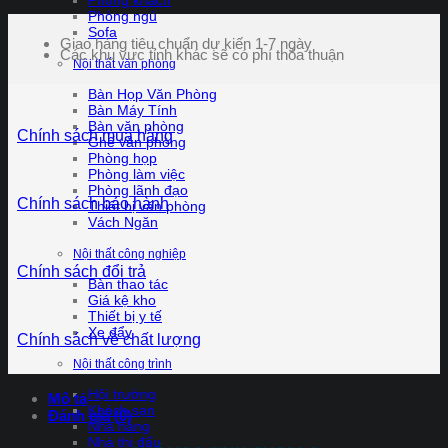
Phòng khách
Phòng ngủ
Sofa
Giao hàng tiêu chuẩn dự kiến 1-7 ngày
Các khu vực tỉnh khác sẽ có phí thỏa thuận
Nội thất văn phòng
Bàn Họp Văn Phòng
Bàn Máy Tính
Bàn văn phòng
Chính sách mua hàng
Ghế văn phòng
Phòng họp
Phòng làm việc
Phòng lãnh đạo
Chính sách bảo hành
Thiết bị văn phòng
Vách Ngăn
Nội thất công nghiệp
Chính sách đổi trả
Bàn thao tác
Giá kệ kho
Thiết bị y tế
Xe đẩy
Chính sách về chất lượng
Nội thất công trình
Hội trường
Mô tả
Khách sạn
Đánh giá (0)
Nhà hàng
Nhà thi đấu