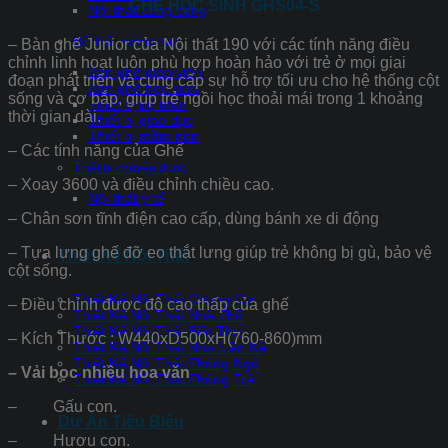
GHẾ HỌC SINH GHS04-S
Nội thất công cộng
Nội thất trường học
– Bàn ghế Junior của Nội thất 190 với các tính năng điều
chỉnh linh hoạt luôn phù hợp hoàn hảo với trẻ ở mọi giai
Bàn ghế giáo viên
đoạn phát triển và cung cấp sự hỗ trợ tối ưu cho hệ thống cột
Bàn ghế học sinh
sống và cơ bắp, giúp trẻ ngồi học thoải mái trong 1 khoảng
Thiết bị bộ môn
thời gian dài.
Thiết bị giáo dục
Thiết bị mầm non
– Các tính năng của Ghế
Thiết bị chuyên dụng
– Xoay 3600 và điều chỉnh chiều cao.
Nội thất y tế
– Chân sơn tĩnh điện cao cấp, dùng bánh xe di động
– Tựa lưng ghế đỡ eo thắt lưng giúp trẻ không bị gù, bảo vệ
Thiết Kế Nội Thất
cột sống.
Thiết Kế Nội Thất Chung Cư
– Điều chỉnh được độ cao thấp của ghế
Thiết Kế Nội Thất Nhà Phố
Thiết Kế Nội Thất Biệt Thự
– Kích Thước : W440xD500xH(760-860)mm
Thiết Kế Nội Thất Nhà Liền Kề
Thiết Kế Nội Thất Phòng Ngủ
– Vải bọc nhiều hoa văn
Thiết Kế Nội Thất Phòng Trẻ
– Gấu con.
Dự Án Tiêu Biểu
– Hươu con.