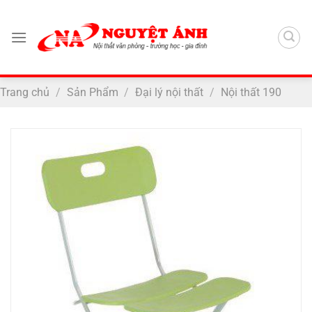
Chuyển
đến
nội
dung
Trang chủ
/
Sản Phẩm
/
Đại lý nội thất
/
Nội thất 190