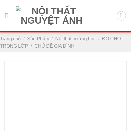
Chuyển
đến
nội
dung
Trang chủ
/
Sản Phẩm
/
Nội thất trường học
/
ĐỒ CHƠI
TRONG LỚP
/
CHỦ ĐỀ GIA ĐÌNH