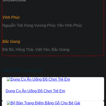
SHOWROOM
Vĩnh Phúc
Nguyễn Trãi Hùng Vương Phúc Yên Vĩnh Phúc
Bắc Giang
Bãi Bò, Hồng Thái, Việt Yên, Bắc Giang
Sản phẩm tương tự
Dụng Cụ Ăn Uống Đồ Chơi Trẻ Em