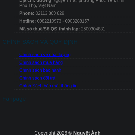
Địa chỉ: đường
Nguyễn Trãi, phường Phúc Yên, tỉnh
Phú Thọ, Việt Nam
Phone:
02113 869 828
Hotline:
0982210973 - 0903288157
Mã số thuế/Số QĐ thành lập:
2500304881
CHÍNH SÁCH VÀ QUY ĐỊNH
Chính sách về chất lượng
Chính sách mua hàng
Chính sách bảo hành
Chính sách đổi trả
Chính Sách bảo mật thông tin
Fanpage
Copyright 2026 ©
Nguyệt Ánh