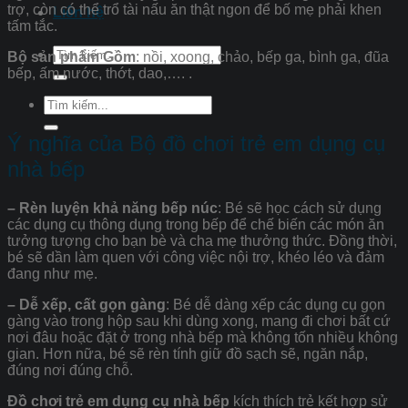
trợ, còn có thể trổ tài nấu ăn thật ngon để bố mẹ phải khen
Liên hệ
tấm tắc.
Tìm
Bộ sản phẩm Gồm
: nồi, xoong, chảo, bếp ga, bình ga, đũa
kiếm:
bếp, ấm nước, thớt, dao,…. .
Tìm
kiếm:
Ý nghĩa của Bộ đồ chơi trẻ em dụng cụ
nhà bếp
– Rèn luyện khả năng bếp núc
: Bé sẽ học cách sử dụng
các dụng cụ thông dụng trong bếp để chế biến các món ăn
tưởng tượng cho bạn bè và cha mẹ thưởng thức. Đồng thời,
bé sẽ dần làm quen với công việc nội trợ, khéo léo và đảm
đang như mẹ.
– Dễ xếp, cất gọn gàng
: Bé dễ dàng xếp các dụng cụ gọn
gàng vào trong hộp sau khi dùng xong, mang đi chơi bất cứ
nơi đâu hoặc đặt ở trong nhà bếp mà không tốn nhiều không
gian. Hơn nữa, bé sẽ rèn tính giữ đồ sạch sẽ, ngăn nắp,
đúng nơi đúng chỗ.
Đồ chơi trẻ em dụng cụ nhà bếp
kích thích trẻ kết hợp sử