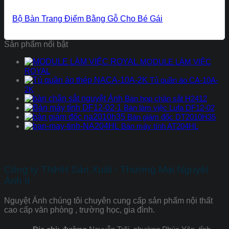
Bộ Bàn Trang Điểm Bằng Gỗ Cho Bé Gái
Sản phẩm nổi bật
MODULE LÀM VIỆC
ROYAL
Tủ quần áo CA-10A-
2K
Bàn họp chân sắt H2412
Bàn làm việc Lufa DF12-02
Bàn giám đốc DT2010H35
Bàn máy tính AT204HL
Công ty TNHH Sản Xuất - Thương Mại Nguyệt
Ánh II
Nguyệt Ánh chúng tôi chuyên cung cấp sản phẩm nội thất
cao cấp văn phòng , trường học, gia đình.