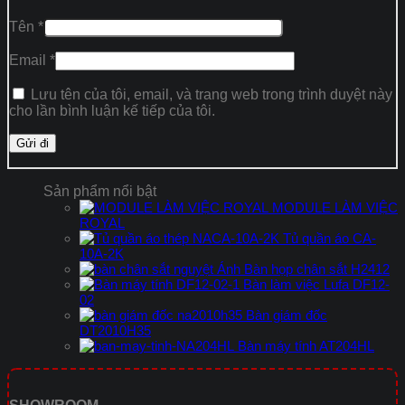
Tên
*
Email
*
Lưu tên của tôi, email, và trang web trong trình duyệt này
cho lần bình luận kế tiếp của tôi.
Sản phẩm nổi bật
MODULE LÀM VIỆC
ROYAL
Tủ quần áo CA-
10A-2K
Bàn họp chân sắt H2412
Bàn làm việc Lufa DF12-
02
Bàn giám đốc
DT2010H35
Bàn máy tính AT204HL