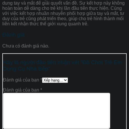
dụng tay và mắt để giải quyết vấn đề. Sự kết hợp này không
hoàn toàn dễ dàng cho trẻ khi lần đầu tiên thực hiện. Cùng
với việc kết hợp nhuần nhuyễn phối hợp giữa tay và mắt, tư
duy của trẻ cũng phát triển theo, giúp cho trẻ hình thành mối
liên kết nhận thức thế giới xung quanh trẻ.
Đánh giá
Chưa có đánh giá nào.
Hãy là người đầu tiên nhận xét “Đồ Chơi Trẻ Em
Dụng Cụ Nhà Bếp”
Đánh giá của bạn
*
Đánh giá của bạn
*