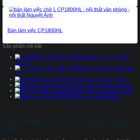
Bàn làm việc CP1800HL
Sản phẩm nổi bật
MODULE LÀM VIỆC
ROYAL
Tủ quần áo CA-10A-
2K
Bàn họp chân sắt H2412
Bàn làm việc Lufa DF12-02
Bàn giám đốc DT2010H35
Bàn máy tính AT204HL
Công ty TNHH Sản Xuất - Thương Mại Nguyệt
Ánh II