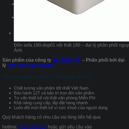
Liên hệ
Tìm
kiếm:
Tìm
kiếm:
Đôn sofa 190-dsp01 nội thất 190 – đại lý phân phối nguy
Ánh
Sản phẩm của công ty
Nội Thất 190
– Phân phối bởi đại
lý
Nội Thất Nguyệt Ánh
Nên mua hàng của Nội Thất Nguyệt Ánh vì:
Chất lượng sản phẩm tốt nhất Việt Nam
Bảo hành 12T và bảo trì trọn đời sản phẩm
Tư vấn thiết kế nội thất văn phòng Miễn Phí
Khả năng cung cấp, lắp đặt hàng nhanh
Luôn đổi mới thiết kế vì sức khoẻ của người dùng
Quý khách hàng có nhu cầu vui lòng liên hệ qua
hotline:
0903 288 157
hoặc gửi yêu cầu vào