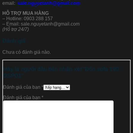
email:
sale.nguyetanh@gmail.com
HỖ TRỢ MUA HÀNG
– Hotline: 0903 288 157
– Email: sale.nguyetanh@gmail.com
(Hỗ trợ 24/7)
Đánh giá
Chưa có đánh giá nào.
Hãy là người đầu tiên nhận xét “Đôn sofa 190
DSP01”
Đánh giá của bạn
*
Đánh giá của bạn
*