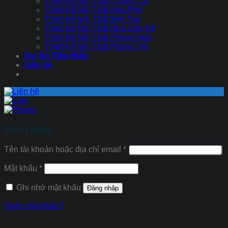
Thiết Kế Nội Thất Chung Cư
Thiết Kế Nội Thất Nhà Phố
Thiết Kế Nội Thất Biệt Thự
Thiết Kế Nội Thất Nhà Liền Kề
Thiết Kế Nội Thất Phòng Ngủ
Thiết Kế Nội Thất Phòng Trẻ
Dự Án Tiêu Biểu
Liên hệ
Đăng nhập
Tên tài khoản hoặc địa chỉ email
*
Mật khẩu
*
Ghi nhớ mật khẩu
Đăng nhập
Quên mật khẩu?