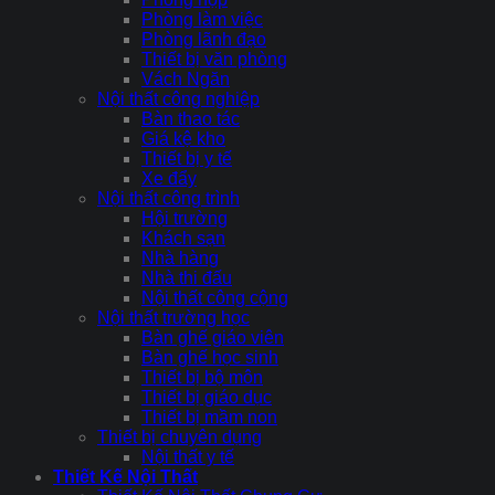
Phòng làm việc
Phòng lãnh đạo
Thiết bị văn phòng
Vách Ngăn
Nội thất công nghiệp
Bàn thao tác
Giá kệ kho
Thiết bị y tế
Xe đẩy
Nội thất công trình
Hội trường
Khách sạn
Nhà hàng
Nhà thi đấu
Nội thất công cộng
Nội thất trường học
Bàn ghế giáo viên
Bàn ghế học sinh
Thiết bị bộ môn
Thiết bị giáo dục
Thiết bị mầm non
Thiết bị chuyên dụng
Nội thất y tế
Thiết Kế Nội Thất