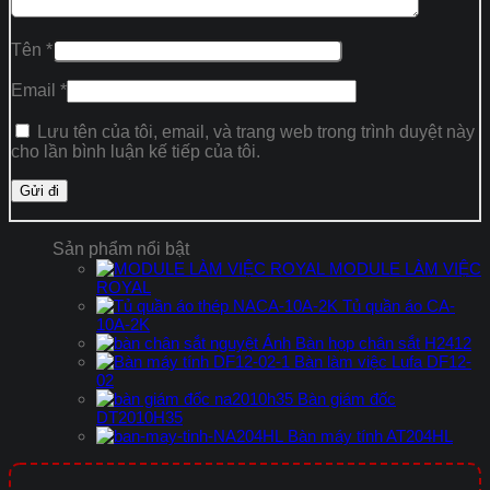
Tên
*
Email
*
Lưu tên của tôi, email, và trang web trong trình duyệt này
cho lần bình luận kế tiếp của tôi.
Sản phẩm nổi bật
MODULE LÀM VIỆC
ROYAL
Tủ quần áo CA-
10A-2K
Bàn họp chân sắt H2412
Bàn làm việc Lufa DF12-
02
Bàn giám đốc
DT2010H35
Bàn máy tính AT204HL