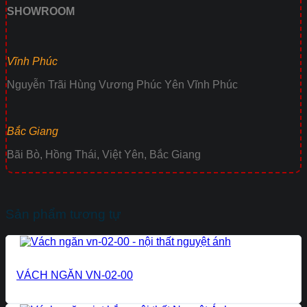
SHOWROOM
Vĩnh Phúc
Nguyễn Trãi Hùng Vương Phúc Yên Vĩnh Phúc
Bắc Giang
Bãi Bò, Hồng Thái, Việt Yên, Bắc Giang
Sản phẩm tương tự
VÁCH NGĂN VN-02-00