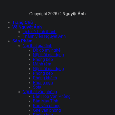
Copyright 2026 ©
Nguyệt Ánh
Trang Chủ
Về Nguyệt Ánh
Lịch sử hình thành
Thành viên Nguyệt Ánh
Sản Phẩm
Nội thất gia đình
Đồ gỗ mỹ nghệ
Nội thất gia dụng
Phòng bếp
Mành rèm
Nội thất gia dụng
Phòng bếp
Phòng khách
Phòng ngủ
Sofa
Nội thất văn phòng
Bàn Họp Văn Phòng
Bàn Máy Tính
Bàn văn phòng
Ghế văn phòng
Phòng họp