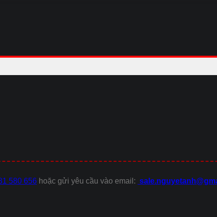
81 580 656
hoặc gửi yêu cầu vào email:
sale.nguyetanh@gma