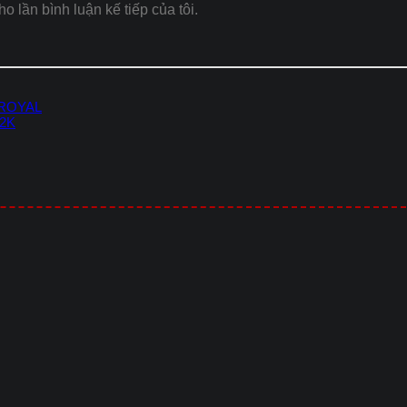
ho lần bình luận kế tiếp của tôi.
 ROYAL
-2K