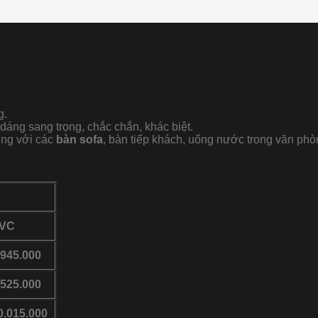
g.
dáng sang trọng, chắc chắn, khác biệt.
ụng với các
bàn sofa
, bàn tiếp khách, uống nước trong văn phò
VC
.945.000
.525.000
0.015.000