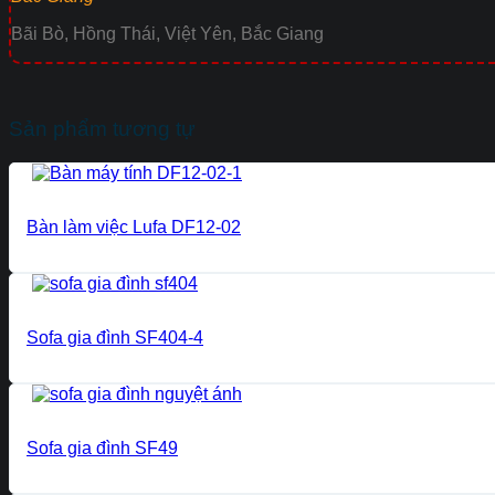
Bãi Bò, Hồng Thái, Việt Yên, Bắc Giang
Sản phẩm tương tự
Bàn làm việc Lufa DF12-02
Sofa gia đình SF404-4
Sofa gia đình SF49