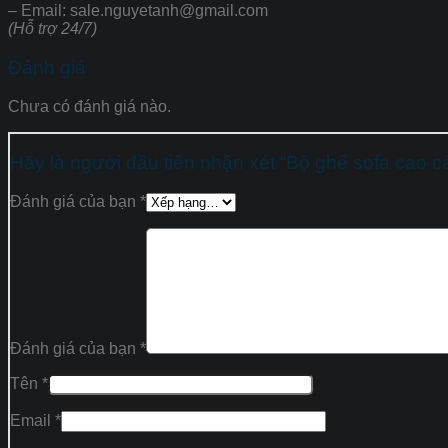
– Email: sale.nguyetanh@gmail.com
(Hỗ trợ 24/7)
Đánh giá
Chưa có đánh giá nào.
Hãy là người đầu tiên nhận xét “Bộ ghế sofa cao 
Đánh giá của bạn
*
Đánh giá của bạn
*
Tên
*
Email
*