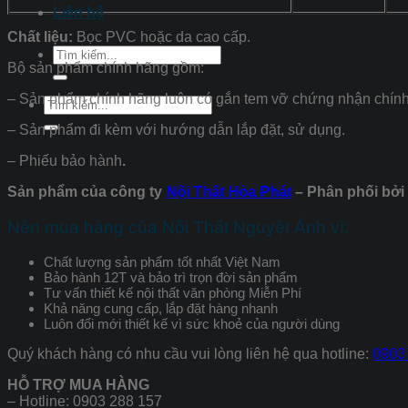
Liên hệ
Chất liệu:
Bọc PVC hoặc da cao cấp.
Tìm
Bộ sản phẩm chính hãng gồm:
kiếm:
– Sản phẩm chính hãng luôn có gắn tem vỡ chứng nhận chính 
Tìm
kiếm:
– Sản phẩm đi kèm với hướng dẫn lắp đặt, sử dụng.
– Phiếu bảo hành
.
Sản phẩm của công ty
Nội Thất Hòa Phát
– Phân phối bởi 
Nên mua hàng của Nội Thất Nguyệt Ánh vì:
Chất lượng sản phẩm tốt nhất Việt Nam
Bảo hành 12T và bảo trì trọn đời sản phẩm
Tư vấn thiết kế nội thất văn phòng Miễn Phí
Khả năng cung cấp, lắp đặt hàng nhanh
Luôn đổi mới thiết kế vì sức khoẻ của người dùng
Quý khách hàng có nhu cầu vui lòng liên hệ qua hotline:
0903
HỖ TRỢ MUA HÀNG
– Hotline: 0903 288 157