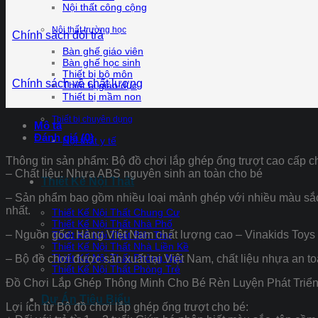
Nội thất công cộng
Nội thất trường học
Chính sách đổi trả
Bàn ghế giáo viên
Bàn ghế học sinh
Thiết bị bộ môn
Chính sách về chất lượng
Thiết bị giáo dục
Thiết bị mầm non
Thiết bị chuyên dụng
Mô tả
Đánh giá (0)
Nội thất y tế
Thông tin sản phẩm: Bộ đồ chơi lắp ghép ống trượt cao cấp c
– Chất liệu: Nhựa ABS nguyên sinh an toàn cho bé
Thiết Kế Nội Thất
– Sản phẩm bao gồm nhiều loại mảnh ghép với nhiều màu sắc r
nhất.
Thiết Kế Nội Thất Chung Cư
Thiết Kế Nội Thất Nhà Phố
– Nguồn gốc: Hàng Việt Nam chất lượng cao – Vinakids Toys
Thiết Kế Nội Thất Biệt Thự
Thiết Kế Nội Thất Nhà Liền Kề
Thiết Kế Nội Thất Phòng Ngủ
– Bộ đồ chơi được sản xuất tại Việt Nam, chất liệu nhựa an to
Thiết Kế Nội Thất Phòng Trẻ
Đồ Chơi Lắp Ghép Thông Minh Cho Bé Rèn Luyện Phát Triển
Dự Án Tiêu Biểu
Lợi ích từ Bộ đồ chơi lắp ghép ống trượt cho bé: