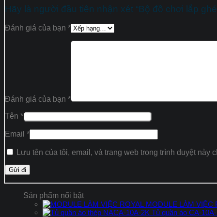
Hãy là người đầu tiên nhận xét “Bộ đồ chơi lắp gh
Đánh giá của bạn
*
Đánh giá của bạn
*
Tên
*
Email
*
Lưu tên của tôi, email, và trang web trong trình duyệt này c
Sản phẩm nổi bật
MODULE LÀM VIỆC
Tủ quần áo CA-10A