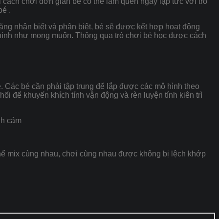
Với cách chơi đơn giản bé có thể làm quen ngay lập tức với trò
bé .
hả năng nhận biết và phân biệt, bé sẽ được kết hợp hoạt động
ô hình như mong muốn. Thông qua trò chơi bé học được cách
ễ. Các bé cần phải tập trung để lắp được các mô hình theo
ối để khuyến khích tính vận động và rèn luyện tính kiên trì
nh cảm
hể mix cùng nhau, chơi cùng nhau được không bị lệch khớp