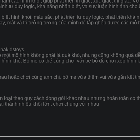
nắm các hình khối, giúp phát triển tri giác, xúc giác, thị giác. 
inh tư duy logic, khả năng nhận biết, và suy luận hình ảnh cho 
ận biết hình khối, màu sắc, phát triển tư duy logic, phát triển k
 tay, mắt và trí tưởng tượng của mình để lắp ghép được các m
inakidstoys
ghép một mô hình không phải là quá khó, nhưng cũng không quá d
 hình khó. Bố mẹ có thể cùng chơi với bé bộ đồ chơi xếp hình kh
hau hoặc chơi cùng anh chị, bố mẹ vừa thêm vui vừa gắn kết tì
 loại theo quy cách đóng gói khác nhau nhưng hoàn toàn có t
ại thành nhiều khối lớn, chơi chung với nhau