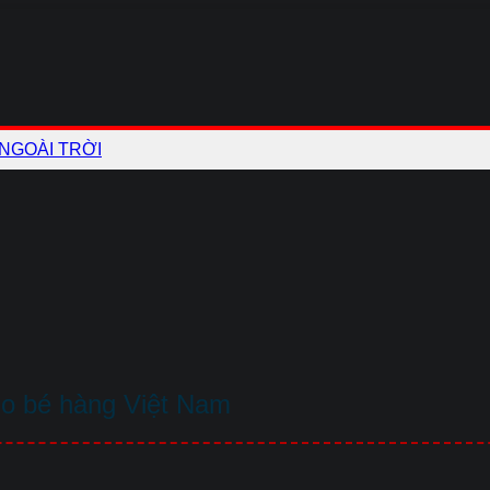
 NGOÀI TRỜI
ho bé hàng Việt Nam