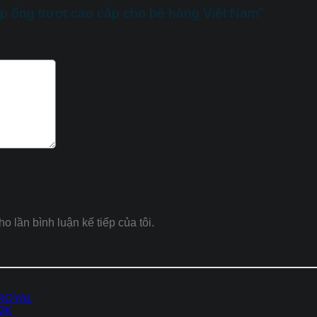
ép ống trượt cao cấp cho bé hàng Việt Nam”
ho lần bình luận kế tiếp của tôi.
 ROYAL
-2K