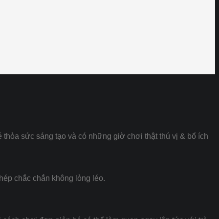
hỏa sức sáng tạo và có những giờ chơi thật thú vị & bổ ích
 ghép chắc chắn không lỏng léo.