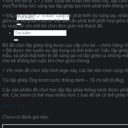
+ Đối với trẻ từ 1 – 2 tuổi: Giúp bé nhận biết màu sắc, tập cầm 
Liên hệ
chơi và thỏa sức sáng tạo lắp ghép tạo hình phát triển thông m
+ Đối với trẻ trên 2 -4 tuổi: Giúp bé phát triển kỹ năng tay, nh
Tìm
giữa các bộ phận của cơ thể: Bé cần phải biết phối hợp giữa
kiếm:
tự xoay sở với một trò chơi đơn giản mà thách đố.
Tìm
kiếm:
Bộ đồ chơi lắp ghép ống trượt cao cấp cho bé – chính hãng V
+ Bé được rèn luyện sự tập trung và tính kiên trì: Việc lắp 
mẫu, và phải thật kiên trì để sáng tạo và lắp ghép ra những mô
cho bé không bỏ cuộc khi chơi giữa chừng.
+ Với món đồ chơi xếp hình lego này, các bé nên chơi cùng n
Túi lắp ghép Ống trượt nước thông minh – 78 chi tiết (0,8kg)
Các sản phẩm đồ chơi học tập lắp ghép thông minh được phân
nối. Các mom có thể mua nhiều hơn 1 loại để bé có thể ghép l
Đánh giá
Chưa có đánh giá nào.