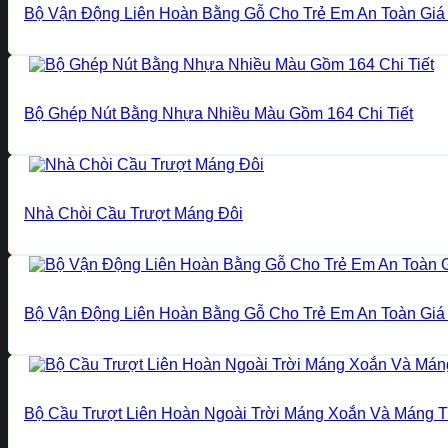
Bộ Vận Động Liên Hoàn Bằng Gỗ Cho Trẻ Em An Toàn Giá 
Bộ Ghép Nút Bằng Nhựa Nhiều Màu Gồm 164 Chi Tiết
Nhà Chòi Cầu Trượt Máng Đôi
Bộ Vận Động Liên Hoàn Bằng Gỗ Cho Trẻ Em An Toàn Giá 
Bộ Cầu Trượt Liên Hoàn Ngoài Trời Máng Xoắn Và Máng 