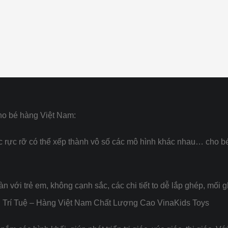
ho bé hàng Việt Nam:
ực rỡ có thể xếp thành vô số các mô hình khác nhau… cho bé t
àn với trẻ em, không cạnh sắc, các chi tiết to dễ lắp ghép, mối
 Trí Tuệ – Hàng Việt Nam Chất Lượng Cao VinaKids Toys