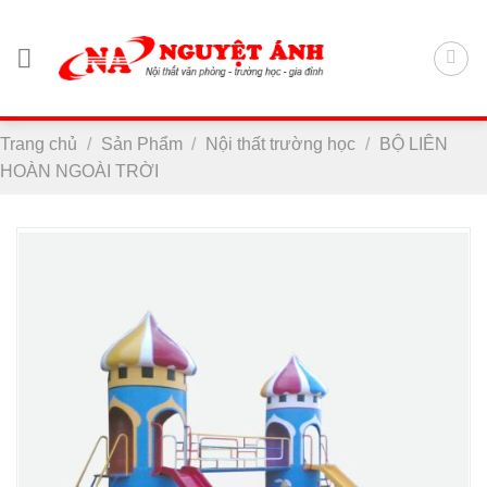
Chuyển
đến
nội
dung
Trang chủ
/
Sản Phẩm
/
Nội thất trường học
/
BỘ LIÊN
HOÀN NGOÀI TRỜI