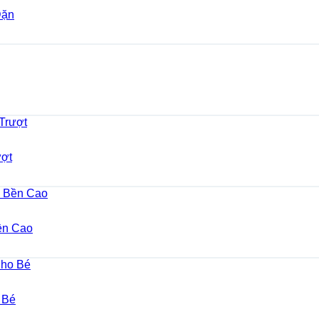
Dặn
ượt
ền Cao
 Bé