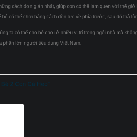
những cách đơn giản nhất, giúp con có thể làm quen với thế giớ
ể bé có thể chơi bằng cách dồn lực về phía trước, sau đó thả l
úng ta có thể cho bé chơi ở nhiều vị trí trong ngôi nhà mà không
a phần lớn người tiêu dùng Việt Nam.
o Bé 2 Con Cá Heo”