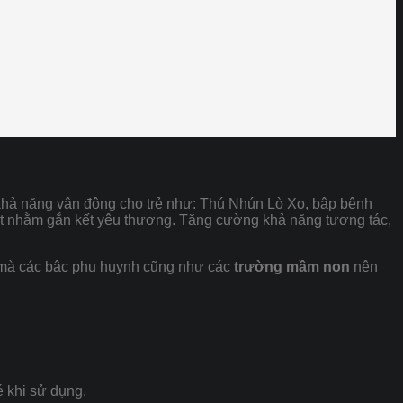
g khả năng vận động cho trẻ như: Thú Nhún Lò Xo, bập bênh
hất nhằm gắn kết yêu thương. Tăng cường khả năng tương tác,
 mà các bậc phụ huynh cũng như các
trường mầm non
nên
é khi sử dụng.