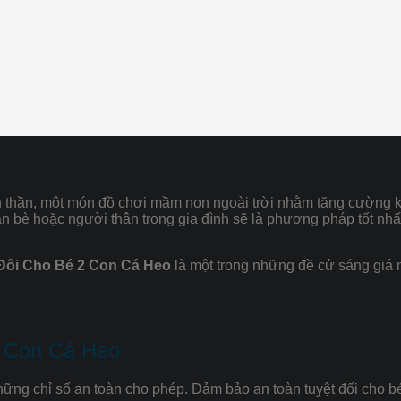
 tinh thần, một món đồ chơi mầm non ngoài trời nhằm tăng cườn
ạn bè hoặc người thân trong gia đình sẽ là phương pháp tốt n
Đôi Cho Bé 2 Con Cá Heo
là một trong những đề cử sáng giá
2 Con Cá Heo
ững chỉ số an toàn cho phép. Đảm bảo an toàn tuyệt đối cho b