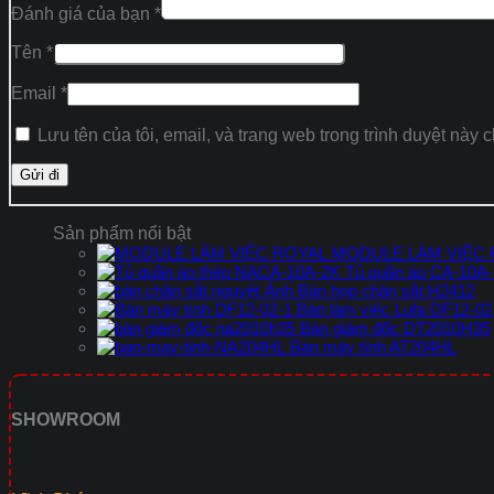
Đánh giá của bạn
*
Tên
*
Email
*
Lưu tên của tôi, email, và trang web trong trình duyệt này c
Sản phẩm nổi bật
MODULE LÀM VIỆC
Tủ quần áo CA-10A
Bàn họp chân sắt H2412
Bàn làm việc Lufa DF12-02
Bàn giám đốc DT2010H35
Bàn máy tính AT204HL
SHOWROOM