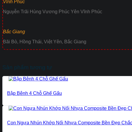
Vĩnh Phúc
Nguyễn Trãi Hùng Vương Phúc Yên Vĩnh Phúc
Bắc Giang
Bãi Bò, Hồng Thái, Việt Yên, Bắc Giang
Sản phẩm tương tự
Bập Bênh 4 Chỗ Ghế Gấu
Con Ngựa Nhún Khớp Nối Nhựa Composite Bền Đẹp Chắ