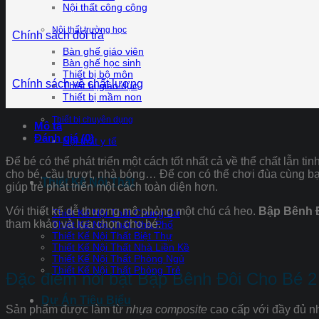
Nội thất công cộng
Nội thất trường học
Chính sách đổi trả
Bàn ghế giáo viên
Bàn ghế học sinh
Thiết bị bộ môn
Chính sách về chất lượng
Thiết bị giáo dục
Thiết bị mầm non
Thiết bị chuyên dụng
Mô tả
Đánh giá (0)
Nội thất y tế
Để bé có thể phát triển một cách tốt nhất cả về thể chất lẫn
cho bé, cầu trượt, nhà bóng… Để con có thể chơi đùa cùng b
Thiết Kế Nội Thất
giúp trẻ phát triển một cách toàn diện hơn.
Với thiết kế dễ thương mô phỏng một chú cá heo.
Bập Bênh 
Thiết Kế Nội Thất Chung Cư
tham khảo và lựa chọn cho bé.
Thiết Kế Nội Thất Nhà Phố
Thiết Kế Nội Thất Biệt Thự
Thiết Kế Nội Thất Nhà Liền Kề
Thiết Kế Nội Thất Phòng Ngủ
Thiết Kế Nội Thất Phòng Trẻ
Đặc điểm nổi bật Bập Bênh Đôi Cho Bé 
Dự Án Tiêu Biểu
Sản phẩm được làm từ
nhựa composite
cao cấp với đầy đủ nh