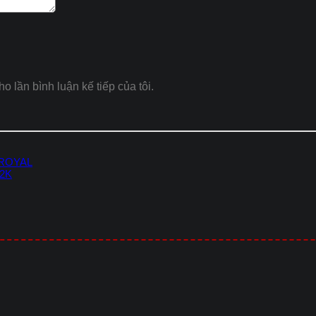
ho lần bình luận kế tiếp của tôi.
 ROYAL
-2K