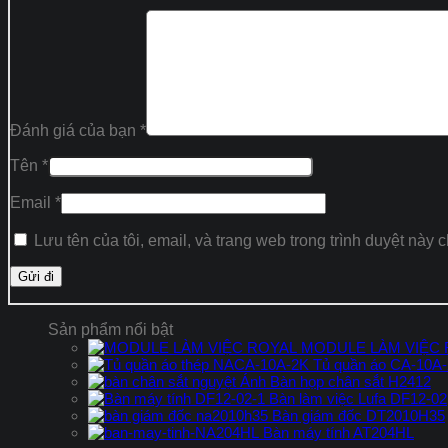
Đánh giá của bạn
*
Tên
*
Email
*
Lưu tên của tôi, email, và trang web trong trình duyệt này c
Sản phẩm nổi bật
MODULE LÀM VIỆC
Tủ quần áo CA-10A
Bàn họp chân sắt H2412
Bàn làm việc Lufa DF12-02
Bàn giám đốc DT2010H35
Bàn máy tính AT204HL