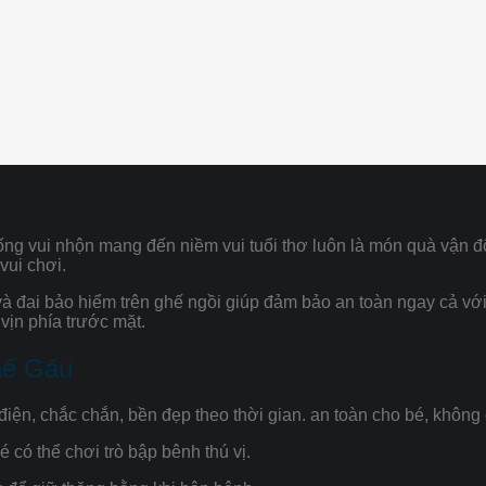
ng vui nhộn mang đến niềm vui tuổi thơ luôn là món quà vận độ
vui chơi.
à đai bảo hiểm trên ghế ngồi giúp đảm bảo an toàn ngay cả với 
vịn phía trước mặt.
hế Gấu
iện, chắc chắn, bền đẹp theo thời gian. an toàn cho bé, không c
 có thể chơi trò bập bênh thú vị.