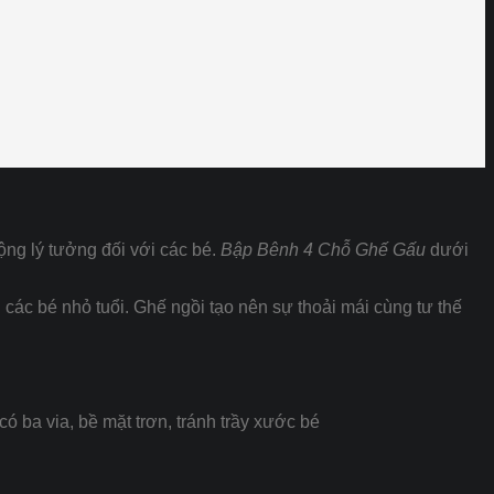
ng lý tưởng đối với các bé.
Bập Bênh 4 Chỗ Ghế Gấu
dưới
các bé nhỏ tuổi. Ghế ngồi tạo nên sự thoải mái cùng tư thế
ó ba via, bề mặt trơn, tránh trầy xước bé