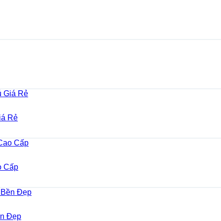
iá Rẻ
o Cấp
ền Đẹp