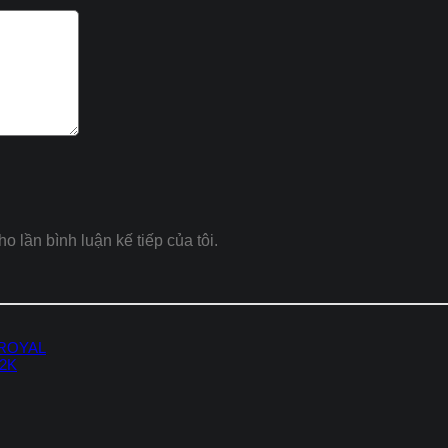
ho lần bình luận kế tiếp của tôi.
 ROYAL
-2K