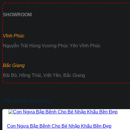
SHOWROOM
Vĩnh Phúc
Nguyễn Trãi Hùng Vương Phúc Yên Vĩnh Phúc
Bắc Giang
Bãi Bò, Hồng Thái, Việt Yên, Bắc Giang
Sản phẩm tương tự
Con Ngựa Bập Bênh Cho Bé Nhập Khẩu Bền Đẹp