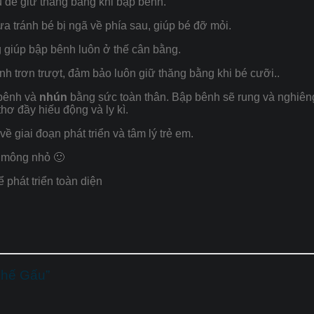
rụ để giữ thăng bằng khi bập bênh.
ựa tránh bé bị ngã về phía sau, giúp bé đỡ mỏi.
g giúp bập bênh luôn ở thế cân bằng.
ánh trơn trượt, đảm bảo luôn giữ thăng bằng khi bé cưỡi..
 bênh và
nhún
bằng sức toàn thân. Bập bênh sẽ rung và nghiên
hơ đầy hiếu động và ly kì.
ề giai đoạn phát triển và tâm lý trẻ em.
ó mông nhỏ 🙂
 phát triển toàn diện
Ghế Gấu”