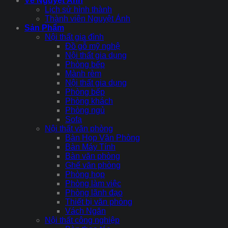
Về Nguyệt Ánh
Lịch sử hình thành
Thành viên Nguyệt Ánh
Sản Phẩm
Nội thất gia đình
Đồ gỗ mỹ nghệ
Nội thất gia dụng
Phòng bếp
Mành rèm
Nội thất gia dụng
Phòng bếp
Phòng khách
Phòng ngủ
Sofa
Nội thất văn phòng
Bàn Họp Văn Phòng
Bàn Máy Tính
Bàn văn phòng
Ghế văn phòng
Phòng họp
Phòng làm việc
Phòng lãnh đạo
Thiết bị văn phòng
Vách Ngăn
Nội thất công nghiệp