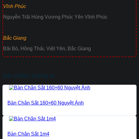
Vĩnh Phúc
Nguyễn Trãi Hùng Vương Phúc Yên Vĩnh Phúc
Bắc Giang
Bãi Bò, Hồng Thái, Việt Yên, Bắc Giang
Sản phẩm tương tự
Bàn Chân Sắt 160×60 Nguyệt Ánh
Bàn Chân Sắt 1m4