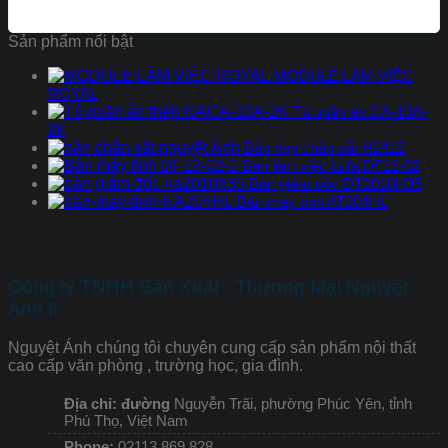
Sản phẩm nổi bật
MODULE LÀM VIỆC
ROYAL
Tủ quần áo CA-10A-
2K
Bàn họp chân sắt H2412
Bàn làm việc Lufa DF12-02
Bàn giám đốc DT2010H35
Bàn máy tính AT204HL
Công ty TNHH Sản Xuất - Thương Mại Nguyệt
Ánh II
Nguyệt Ánh chúng tôi chuyên cung cấp sản phẩm nội thất
cao cấp văn phòng , trường học, gia đình.
Địa chỉ: đường
Nguyễn Trãi, phường Phúc Yên, tỉnh
Phú Thọ, Việt Nam
Phone:
02113 869 828