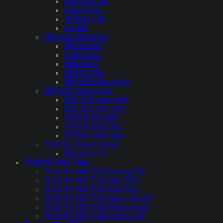
Bàn thao tác
Giá kệ kho
Thiết bị y tế
Xe đẩy
Nội thất công trình
Hội trường
Khách sạn
Nhà hàng
Nhà thi đấu
Nội thất công cộng
Nội thất trường học
Bàn ghế giáo viên
Bàn ghế học sinh
Thiết bị bộ môn
Thiết bị giáo dục
Thiết bị mầm non
Thiết bị chuyên dụng
Nội thất y tế
Thiết Kế Nội Thất
Thiết Kế Nội Thất Chung Cư
Thiết Kế Nội Thất Nhà Phố
Thiết Kế Nội Thất Biệt Thự
Thiết Kế Nội Thất Nhà Liền Kề
Thiết Kế Nội Thất Phòng Ngủ
Thiết Kế Nội Thất Phòng Trẻ