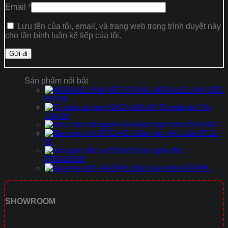
Email
*
Lưu tên của tôi, email, và trang web trong trình duyệt này
cho lần bình luận kế tiếp của tôi.
Sản phẩm nổi bật
MODULE LÀM VIỆC
ROYAL
Tủ quần áo CA-
10A-2K
Bàn họp chân sắt H2412
Bàn làm việc Lufa DF12-
02
Bàn giám đốc
DT2010H35
Bàn máy tính AT204HL
SHOWROOM