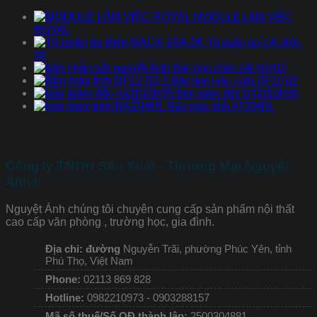
MODULE LÀM VIỆC
ROYAL
Tủ quần áo CA-10A-
2K
Bàn họp chân sắt H2412
Bàn làm việc Lufa DF12-02
Bàn giám đốc DT2010H35
Bàn máy tính AT204HL
Công ty TNHH Sản Xuất - Thương Mại Nguyệt
Ánh II
Nguyệt Ánh chúng tôi chuyên cung cấp sản phẩm nội thất
cao cấp văn phòng , trường học, gia đình.
Địa chỉ: đường
Nguyễn Trãi, phường Phúc Yên, tỉnh
Phú Thọ, Việt Nam
Phone:
02113 869 828
Hotline:
0982210973 - 0903288157
Mã số thuế/Số QĐ thành lập:
2500304881