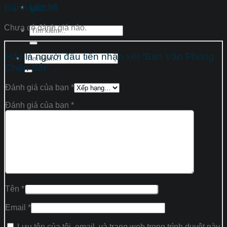
Liên hệ
Đánh giá
Chưa có đánh giá nào.
Tìm
kiếm:
Hãy là người đầu tiên nhận xét “Bàn Văn Phòng
Tìm
kiếm:
Chân Sắt”
Đánh giá của bạn
*
Đánh giá của bạn
*
Tên
*
Email
*
Lưu tên của tôi, email, và trang web trong trình duyệt này