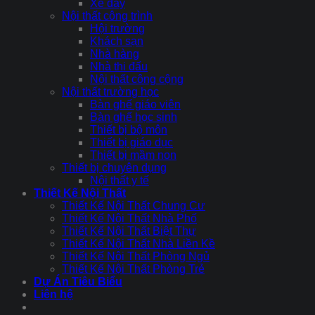
Xe đẩy
Nội thất công trình
Hội trường
Khách sạn
Nhà hàng
Nhà thi đấu
Nội thất công cộng
Nội thất trường học
Bàn ghế giáo viên
Bàn ghế học sinh
Thiết bị bộ môn
Thiết bị giáo dục
Thiết bị mầm non
Thiết bị chuyên dụng
Nội thất y tế
Thiết Kế Nội Thất
Thiết Kế Nội Thất Chung Cư
Thiết Kế Nội Thất Nhà Phố
Thiết Kế Nội Thất Biệt Thự
Thiết Kế Nội Thất Nhà Liền Kề
Thiết Kế Nội Thất Phòng Ngủ
Thiết Kế Nội Thất Phòng Trẻ
Dự Án Tiêu Biểu
Liên hệ