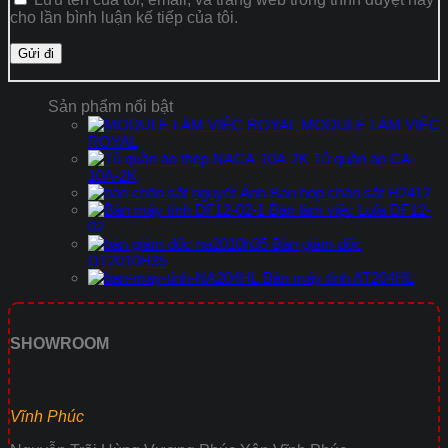
cho lần bình luận kế tiếp của tôi.
Sản phẩm nổi bật
MODULE LÀM VIỆC
ROYAL
Tủ quần áo CA-
10A-2K
Bàn họp chân sắt H2412
Bàn làm việc Lufa DF12-
02
Bàn giám đốc
DT2010H35
Bàn máy tính AT204HL
SHOWROOM
Vĩnh Phúc