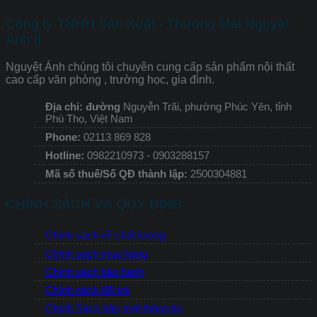
Công ty TNHH Sản Xuất - Thương Mại Nguyệt
Ánh II
Nguyệt Ánh chúng tôi chuyên cung cấp sản phẩm nội thất
cao cấp văn phòng , trường học, gia đình.
Địa chỉ: đường
Nguyễn Trãi, phường Phúc Yên, tỉnh
Phú Thọ, Việt Nam
Phone:
02113 869 828
Hotline:
0982210973 - 0903288157
Mã số thuế/Số QĐ thành lập:
2500304881
CHÍNH SÁCH VÀ QUY ĐỊNH
Chính sách về chất lượng
Chính sách mua hàng
Chính sách bảo hành
Chính sách đổi trả
Chính Sách bảo mật thông tin