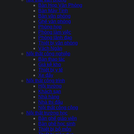
Bàn Họp Văn Phòng
Bàn Máy Tính
Bàn văn phòng
Ghế văn phòng
Phòng họp
Phòng làm việc
Phòng lãnh đạo
Thiết bị văn phòng
Vách Ngăn
Nội thất công nghiệp
Bàn thao tác
Giá kệ kho
Thiết bị y tế
Xe đẩy
Nội thất công trình
Hội trường
Khách sạn
Nhà hàng
Nhà thi đấu
Nội thất công cộng
Nội thất trường học
Bàn ghế giáo viên
Bàn ghế học sinh
Thiết bị bộ môn