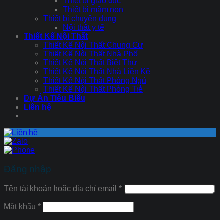
Thiết bị giáo dục
Thiết bị mầm non
Thiết bị chuyên dụng
Nội thất y tế
Thiết Kế Nội Thất
Thiết Kế Nội Thất Chung Cư
Thiết Kế Nội Thất Nhà Phố
Thiết Kế Nội Thất Biệt Thự
Thiết Kế Nội Thất Nhà Liền Kề
Thiết Kế Nội Thất Phòng Ngủ
Thiết Kế Nội Thất Phòng Trẻ
Dự Án Tiêu Biểu
Liên hệ
Đăng nhập
Tên tài khoản hoặc địa chỉ email
*
Mật khẩu
*