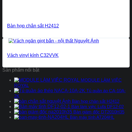
Bàn họp chân sắt H2412
Vách vinyl kính C32VVK
Sản phẩm nổi bật
MODULE LÀM VIỆC
ROYAL
Tủ quần áo CA-10A-
2K
Bàn họp chân sắt H2412
Bàn làm việc Lufa DF12-02
Bàn giám đốc DT2010H35
Bàn máy tính AT204HL