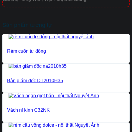
Sản phẩm tương tự
Rèm cuốn tự động
Bàn giám đốc DT2010H35
Vách nỉ kính C32NK