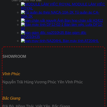
MODULE LÀM VIỆC
ROYAL
Tủ quần áo CA-
10A-2K
Bàn họp chân sắt H2412
Bàn làm việc Lufa DF12-
02
Bàn giám đốc
DT2010H35
Bàn máy tính AT204HL
SHOWROOM
Vĩnh Phúc
Nguyễn Trãi Hùng Vương Phúc Yên Vĩnh Phúc
Bắc Giang
Bãi Bò, Hồng Thái, Việt Yên, Bắc Giang