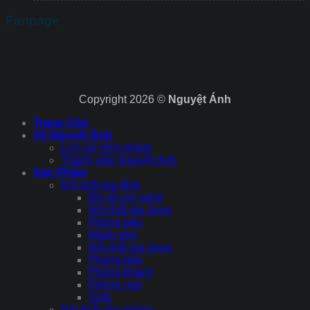
Fanpage
Copyright 2026 ©
Nguyệt Ánh
Trang Chủ
Về Nguyệt Ánh
Lịch sử hình thành
Thành viên Nguyệt Ánh
Sản Phẩm
Nội thất gia đình
Đồ gỗ mỹ nghệ
Nội thất gia dụng
Phòng bếp
Mành rèm
Nội thất gia dụng
Phòng bếp
Phòng khách
Phòng ngủ
Sofa
Nội thất văn phòng