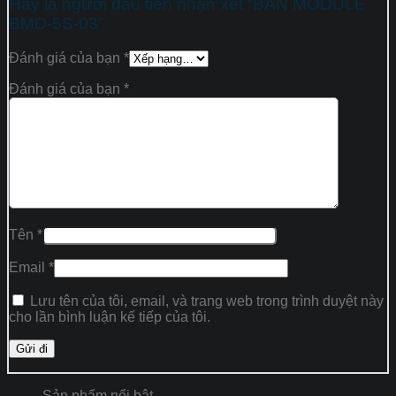
Hãy là người đầu tiên nhận xét “BÀN MODULE
BMD-5S-03”
Đánh giá của bạn
*
Đánh giá của bạn
*
Tên
*
Email
*
Lưu tên của tôi, email, và trang web trong trình duyệt này
cho lần bình luận kế tiếp của tôi.
Sản phẩm nổi bật