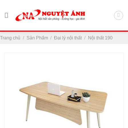
Chuyển
đến
nội
dung
Trang chủ
/
Sản Phẩm
/
Đại lý nội thất
/
Nội thất 190