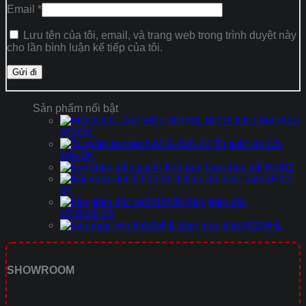
Email
*
Lưu tên của tôi, email, và trang web trong trình duyệt này
cho lần bình luận kế tiếp của tôi.
Sản phẩm nổi bật
MODULE LÀM VIỆC
ROYAL
Tủ quần áo CA-
10A-2K
Bàn họp chân sắt H2412
Bàn làm việc Lufa DF12-
02
Bàn giám đốc
DT2010H35
Bàn máy tính AT204HL
SHOWROOM