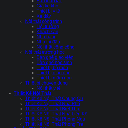
Bàn thao tác
Giá kệ kho
Thiết bị y tế
Xe đẩy
Nội thất công trình
Hội trường
Khách sạn
Nhà hàng
Nhà thi đấu
Nội thất công cộng
Nội thất trường học
Bàn ghế giáo viên
Bàn ghế học sinh
Thiết bị bộ môn
Thiết bị giáo dục
Thiết bị mầm non
Thiết bị chuyên dụng
Nội thất y tế
Thiết Kế Nội Thất
Thiết Kế Nội Thất Chung Cư
Thiết Kế Nội Thất Nhà Phố
Thiết Kế Nội Thất Biệt Thự
Thiết Kế Nội Thất Nhà Liền Kề
Thiết Kế Nội Thất Phòng Ngủ
Thiết Kế Nội Thất Phòng Trẻ