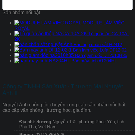
Sản phẩm nổi bật
MODULE LÀM VIỆC
ROYAL
Tủ quần áo CA-10A-
2K
Bàn họp chân sắt H2412
Bàn làm việc Lufa DF12-02
Bàn giám đốc DT2010H35
Bàn máy tính AT204HL
Công ty TNHH Sản Xuất - Thương Mại Nguyệt
Ánh II
Nguyệt Ánh chúng tôi chuyên cung cấp sản phẩm nội thất
cao cấp văn phòng , trường học, gia đình.
Địa chỉ: đường
Nguyễn Trãi, phường Phúc Yên, tỉnh
Phú Thọ, Việt Nam
Phone:
02113 869 828