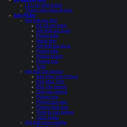
Về Nguyệt Ánh
Lịch sử hình thành
Thành viên Nguyệt Ánh
Sản Phẩm
Nội thất gia đình
Đồ gỗ mỹ nghệ
Nội thất gia dụng
Phòng bếp
Mành rèm
Nội thất gia dụng
Phòng bếp
Phòng khách
Phòng ngủ
Sofa
Nội thất văn phòng
Bàn Họp Văn Phòng
Bàn Máy Tính
Bàn văn phòng
Ghế văn phòng
Phòng họp
Phòng làm việc
Phòng lãnh đạo
Thiết bị văn phòng
Vách Ngăn
Nội thất công nghiệp