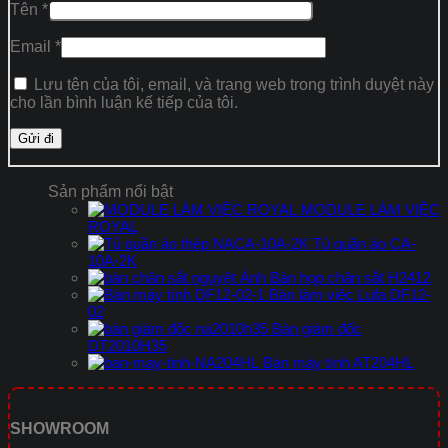
Tên
*
Email
*
Lưu tên của tôi, email, và trang web trong trình duyệt này
cho lần bình luận kế tiếp của tôi.
Sản phẩm nổi bật
MODULE LÀM VIỆC
ROYAL
Tủ quần áo CA-
10A-2K
Bàn họp chân sắt H2412
Bàn làm việc Lufa DF12-
02
Bàn giám đốc
DT2010H35
Bàn máy tính AT204HL
SHOWROOM