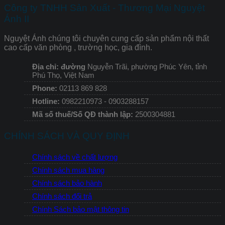
Công ty TNHH Sản Xuất - Thương Mại Nguyệt
Ánh II
Nguyệt Ánh chúng tôi chuyên cung cấp sản phẩm nội thất
cao cấp văn phòng , trường học, gia đình.
Địa chỉ: đường
Nguyễn Trãi, phường Phúc Yên, tỉnh
Phú Thọ, Việt Nam
Phone:
02113 869 828
Hotline:
0982210973 - 0903288157
Mã số thuế/Số QĐ thành lập:
2500304881
CHÍNH SÁCH VÀ QUY ĐỊNH
Chính sách về chất lượng
Chính sách mua hàng
Chính sách bảo hành
Chính sách đổi trả
Chính Sách bảo mật thông tin