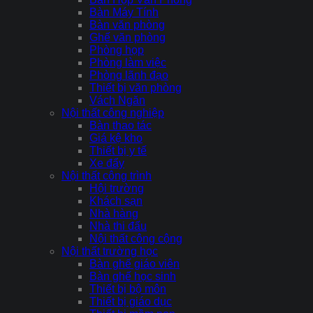
Bàn Máy Tính
Bàn văn phòng
Ghế văn phòng
Phòng họp
Phòng làm việc
Phòng lãnh đạo
Thiết bị văn phòng
Vách Ngăn
Nội thất công nghiệp
Bàn thao tác
Giá kệ kho
Thiết bị y tế
Xe đẩy
Nội thất công trình
Hội trường
Khách sạn
Nhà hàng
Nhà thi đấu
Nội thất công cộng
Nội thất trường học
Bàn ghế giáo viên
Bàn ghế học sinh
Thiết bị bộ môn
Thiết bị giáo dục