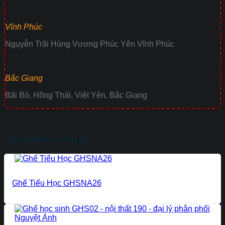
Vĩnh Phúc
Nguyễn Trãi Hùng Vương Phúc Yên Vĩnh Phúc
Bắc Giang
Bãi Bò, Hồng Thái, Việt Yên, Bắc Giang
Sản phẩm tương tự
Ghế Tiểu Học GHSNA26