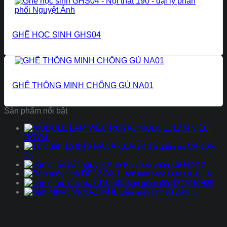
GHẾ HỌC SINH GHS04
GHẾ THÔNG MINH CHỐNG GÙ NA01
Sản phẩm nổi bật
MODULE LÀM VIỆC
ROYAL
Tủ quần áo CA-10A-
2K
Bàn họp chân sắt H2412
Bàn làm việc Lufa DF12-02
Bàn giám đốc DT2010H35
Bàn máy tính AT204HL