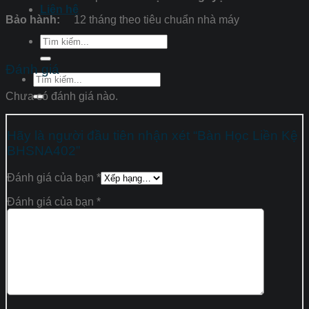
Liên hệ
Bảo hành:
12 tháng theo tiêu chuẩn nhà máy
Tìm
kiếm:
Đánh giá
Tìm
kiếm:
Chưa có đánh giá nào.
Hãy là người đầu tiên nhận xét “Bàn Học Liền Kệ
BHSNA402”
Đánh giá của bạn
*
Đánh giá của bạn
*