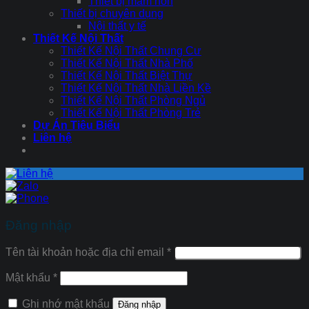
Thiết bị mầm non
Thiết bị chuyên dụng
Nội thất y tế
Thiết Kế Nội Thất
Thiết Kế Nội Thất Chung Cư
Thiết Kế Nội Thất Nhà Phố
Thiết Kế Nội Thất Biệt Thự
Thiết Kế Nội Thất Nhà Liền Kề
Thiết Kế Nội Thất Phòng Ngủ
Thiết Kế Nội Thất Phòng Trẻ
Dự Án Tiêu Biểu
Liên hệ
Đăng nhập
Tên tài khoản hoặc địa chỉ email
*
Mật khẩu
*
Ghi nhớ mật khẩu
Đăng nhập