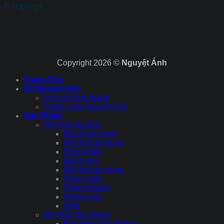
Fanpage
Copyright 2026 ©
Nguyệt Ánh
Trang Chủ
Về Nguyệt Ánh
Lịch sử hình thành
Thành viên Nguyệt Ánh
Sản Phẩm
Nội thất gia đình
Đồ gỗ mỹ nghệ
Nội thất gia dụng
Phòng bếp
Mành rèm
Nội thất gia dụng
Phòng bếp
Phòng khách
Phòng ngủ
Sofa
Nội thất văn phòng
Bàn Họp Văn Phòng