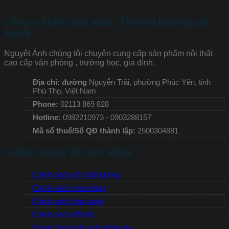
Công ty TNHH Sản Xuất - Thương Mại Nguyệt
Ánh II
Nguyệt Ánh chúng tôi chuyên cung cấp sản phẩm nội thất
cao cấp văn phòng , trường học, gia đình.
Địa chỉ: đường
Nguyễn Trãi, phường Phúc Yên, tỉnh
Phú Thọ, Việt Nam
Phone:
02113 869 828
Hotline:
0982210973 - 0903288157
Mã số thuế/Số QĐ thành lập:
2500304881
CHÍNH SÁCH VÀ QUY ĐỊNH
Chính sách về chất lượng
Chính sách mua hàng
Chính sách bảo hành
Chính sách đổi trả
Chính Sách bảo mật thông tin