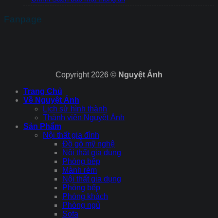
Fanpage
Copyright 2026 ©
Nguyệt Ánh
Trang Chủ
Về Nguyệt Ánh
Lịch sử hình thành
Thành viên Nguyệt Ánh
Sản Phẩm
Nội thất gia đình
Đồ gỗ mỹ nghệ
Nội thất gia dụng
Phòng bếp
Mành rèm
Nội thất gia dụng
Phòng bếp
Phòng khách
Phòng ngủ
Sofa