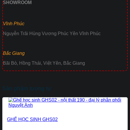
SHOWROOM
Vĩnh Phúc
Nguyễn Trãi Hùng Vương Phúc Yên Vĩnh Phúc
Bắc Giang
Bãi Bò, Hồng Thái, Việt Yên, Bắc Giang
Sản phẩm tương tự
GHẾ HỌC SINH GHS02