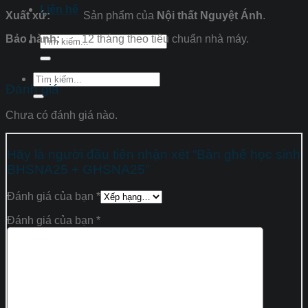
Liên hệ
Xuất xứ:
Sản phẩm của
Nội thất Nguyệt Ánh
.
Bảo hành:
12 tháng theo tiêu chuẩn nhà máy.
Tìm
kiếm:
Tìm
Đánh giá
kiếm:
Chưa có đánh giá nào.
Hãy là người đầu tiên nhận xét “Bàn ghế học sinh
BHSNA25 + GHSNA25”
Đánh giá của bạn
*
Đánh giá của bạn
*