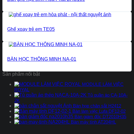
Ghế xoay trẻ em TE05
BÀN HỌC THÔNG MINH NA-01
Sản phẩm nổi bật
MODULE LÀM VIỆC
ROYAL
Tủ quần áo CA-10A-
2K
Bàn họp chân sắt H2412
Bàn làm việc Lufa DF12-02
Bàn giám đốc DT2010H35
Bàn máy tính AT204HL