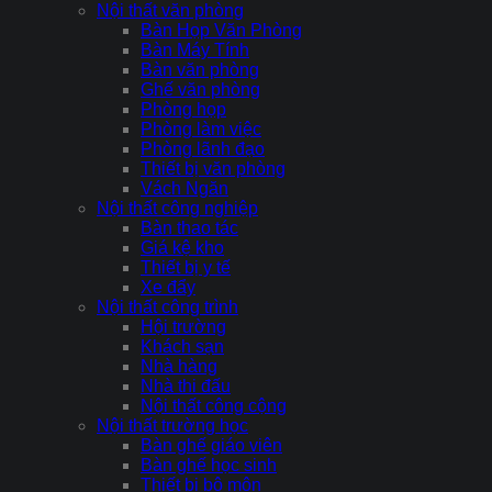
Nội thất văn phòng
Bàn Họp Văn Phòng
Bàn Máy Tính
Bàn văn phòng
Ghế văn phòng
Phòng họp
Phòng làm việc
Phòng lãnh đạo
Thiết bị văn phòng
Vách Ngăn
Nội thất công nghiệp
Bàn thao tác
Giá kệ kho
Thiết bị y tế
Xe đẩy
Nội thất công trình
Hội trường
Khách sạn
Nhà hàng
Nhà thi đấu
Nội thất công cộng
Nội thất trường học
Bàn ghế giáo viên
Bàn ghế học sinh
Thiết bị bộ môn