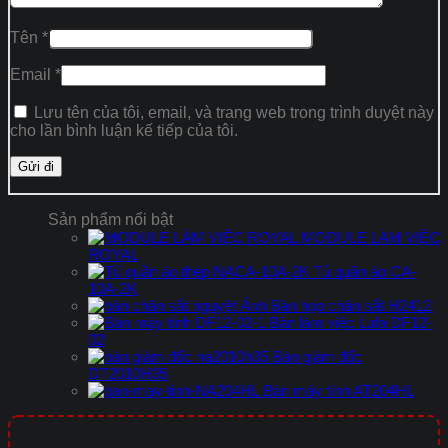
Tên
*
Email
*
Lưu tên của tôi, email, và trang web trong trình duyệt này
cho lần bình luận kế tiếp của tôi.
Sản phẩm nổi bật
MODULE LÀM VIỆC
ROYAL
Tủ quần áo CA-
10A-2K
Bàn họp chân sắt H2412
Bàn làm việc Lufa DF12-
02
Bàn giám đốc
DT2010H35
Bàn máy tính AT204HL