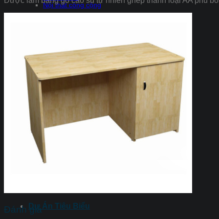
Được làm bằng gỗ cao su tự nhiên ghép thanh loại AA phủ bó
Nội thất công cộng
Nội thất trường học
Bàn ghế giáo viên
Bàn ghế học sinh
Thiết bị bộ môn
Thiết bị giáo dục
Thiết bị mầm non
Thiết bị chuyên dụng
Nội thất y tế
Thiết Kế Nội Thất
Thiết Kế Nội Thất Chung Cư
Thiết Kế Nội Thất Nhà Phố
Thiết Kế Nội Thất Biệt Thự
Thiết Kế Nội Thất Nhà Liền Kề
Thiết Kế Nội Thất Phòng Ngủ
Thiết Kế Nội Thất Phòng Trẻ
Dự Án Tiêu Biểu
Đánh giá