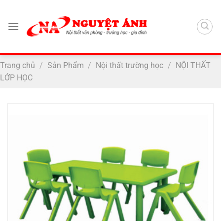
Chuyển
đến
nội
dung
Trang chủ
/
Sản Phẩm
/
Nội thất trường học
/
NỘI THẤT
LỚP HỌC