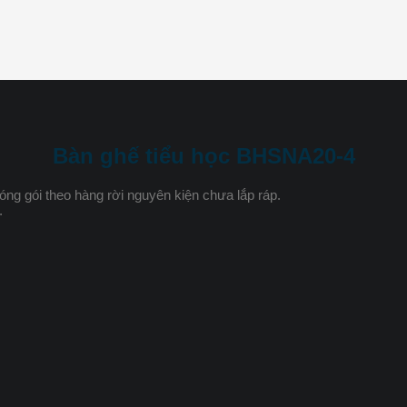
Bàn ghế tiểu học BHSNA20-4
g gói theo hàng rời nguyên kiện chưa lắp ráp.
.