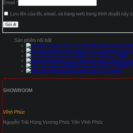
Email
*
Lưu tên của tôi, email, và trang web trong trình duyệt này c
Sản phẩm nổi bật
MODULE LÀM VIỆC
Tủ quần áo CA-10A
Bàn họp chân sắt H2412
Bàn làm việc Lufa DF12-02
Bàn giám đốc DT2010H35
Bàn máy tính AT204HL
SHOWROOM
Vĩnh Phúc
Nguyễn Trãi Hùng Vương Phúc Yên Vĩnh Phúc