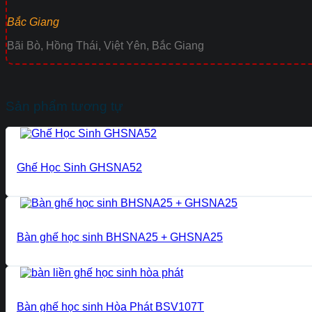
Bắc Giang
Bãi Bò, Hồng Thái, Việt Yên, Bắc Giang
Sản phẩm tương tự
Ghế Học Sinh GHSNA52
Bàn ghế học sinh BHSNA25 + GHSNA25
Bàn ghế học sinh Hòa Phát BSV107T