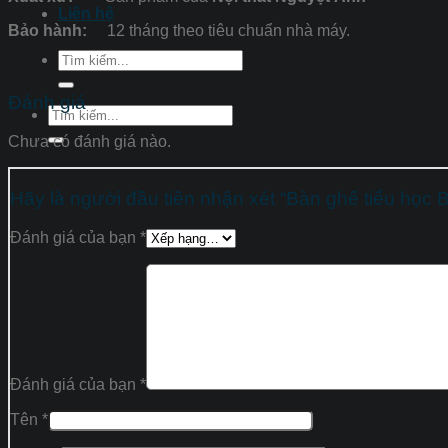
Liên hệ
Bảo hành:
12 tháng theo tiêu chuẩn nhà máy.
Tìm
kiếm:
Đánh giá
Tìm
kiếm:
Chưa có đánh giá nào.
Hãy là người đầu tiên nhận xét “Bàn ghế tiểu họ
Đánh giá của bạn
*
Đánh giá của bạn
*
Tên
*