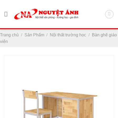
Chuyển
đến
nội
dung
Trang chủ
/
Sản Phẩm
/
Nội thất trường học
/
Bàn ghế giáo
viên