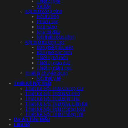
Thiết bị y tế
Xe đẩy
Nội thất công trình
Hội trường
Khách sạn
Nhà hàng
Nhà thi đấu
Nội thất công cộng
Nội thất trường học
Bàn ghế giáo viên
Bàn ghế học sinh
Thiết bị bộ môn
Thiết bị giáo dục
Thiết bị mầm non
Thiết bị chuyên dụng
Nội thất y tế
Thiết Kế Nội Thất
Thiết Kế Nội Thất Chung Cư
Thiết Kế Nội Thất Nhà Phố
Thiết Kế Nội Thất Biệt Thự
Thiết Kế Nội Thất Nhà Liền Kề
Thiết Kế Nội Thất Phòng Ngủ
Thiết Kế Nội Thất Phòng Trẻ
Dự Án Tiêu Biểu
Liên hệ