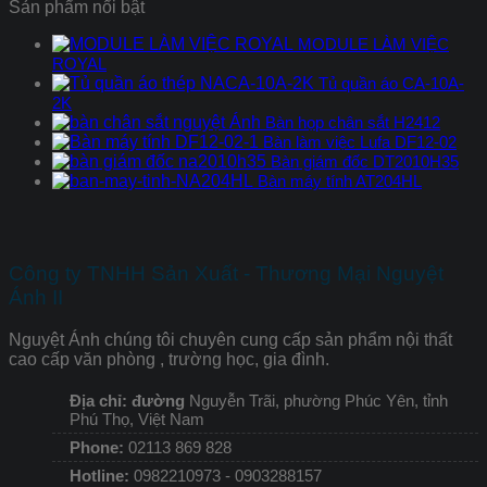
Sản phẩm nổi bật
MODULE LÀM VIỆC
ROYAL
Tủ quần áo CA-10A-
2K
Bàn họp chân sắt H2412
Bàn làm việc Lufa DF12-02
Bàn giám đốc DT2010H35
Bàn máy tính AT204HL
Công ty TNHH Sản Xuất - Thương Mại Nguyệt
Ánh II
Nguyệt Ánh chúng tôi chuyên cung cấp sản phẩm nội thất
cao cấp văn phòng , trường học, gia đình.
Địa chỉ: đường
Nguyễn Trãi, phường Phúc Yên, tỉnh
Phú Thọ, Việt Nam
Phone:
02113 869 828
Hotline:
0982210973 - 0903288157