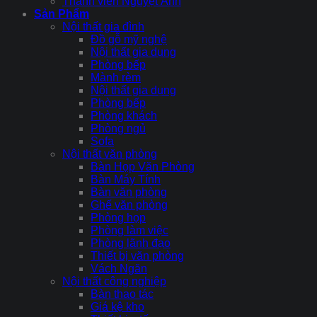
Thành viên Nguyệt Ánh
Sản Phẩm
Nội thất gia đình
Đồ gỗ mỹ nghệ
Nội thất gia dụng
Phòng bếp
Mành rèm
Nội thất gia dụng
Phòng bếp
Phòng khách
Phòng ngủ
Sofa
Nội thất văn phòng
Bàn Họp Văn Phòng
Bàn Máy Tính
Bàn văn phòng
Ghế văn phòng
Phòng họp
Phòng làm việc
Phòng lãnh đạo
Thiết bị văn phòng
Vách Ngăn
Nội thất công nghiệp
Bàn thao tác
Giá kệ kho