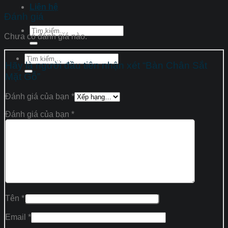
Liên hệ
Đánh giá
Tìm
Chưa có đánh giá nào.
kiếm:
Tìm
Hãy là người đầu tiên nhận xét “Bàn Chân Sắt
kiếm:
Mặt Gỗ”
Đánh giá của bạn
*
Đánh giá của bạn
*
Tên
*
Email
*