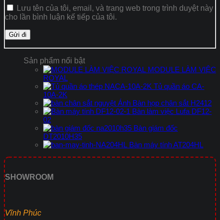
Lưu tên của tôi, email, và trang web trong trình duyệt này
cho lần bình luận kế tiếp của tôi.
Sản phẩm nổi bật
MODULE LÀM VIỆC
ROYAL
Tủ quần áo CA-
10A-2K
Bàn họp chân sắt H2412
Bàn làm việc Lufa DF12-
02
Bàn giám đốc
DT2010H35
Bàn máy tính AT204HL
SHOWROOM
Vĩnh Phúc