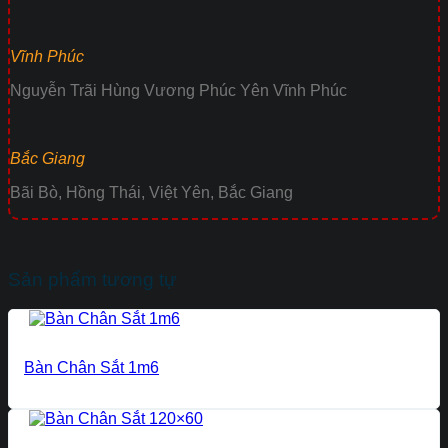
Vĩnh Phúc
Nguyễn Trãi Hùng Vương Phúc Yên Vĩnh Phúc
Bắc Giang
Bãi Bò, Hồng Thái, Việt Yên, Bắc Giang
Sản phẩm tương tự
Bàn Chân Sắt 1m6