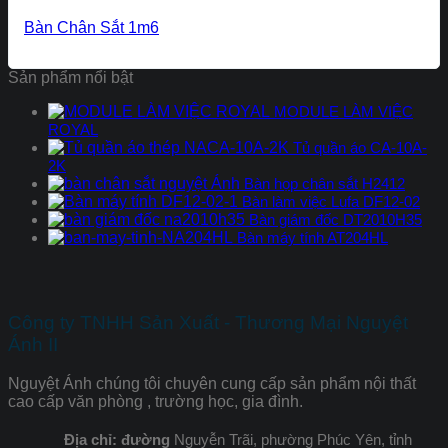
Bàn Chân Sắt 1m6
Sản phẩm nổi bật
MODULE LÀM VIỆC
ROYAL
Tủ quần áo CA-10A-
2K
Bàn họp chân sắt H2412
Bàn làm việc Lufa DF12-02
Bàn giám đốc DT2010H35
Bàn máy tính AT204HL
Công ty TNHH Sản Xuất - Thương Mại Nguyệt
Ánh II
Nguyệt Ánh chúng tôi chuyên cung cấp sản phẩm nội thất
cao cấp văn phòng , trường học, gia đình.
Địa chỉ: đường
Nguyễn Trãi, phường Phúc Yên, tỉnh