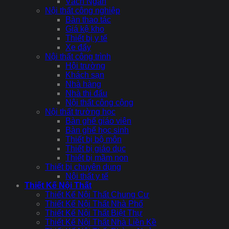
Vách Ngăn
Nội thất công nghiệp
Bàn thao tác
Giá kệ kho
Thiết bị y tế
Xe đẩy
Nội thất công trình
Hội trường
Khách sạn
Nhà hàng
Nhà thi đấu
Nội thất công cộng
Nội thất trường học
Bàn ghế giáo viên
Bàn ghế học sinh
Thiết bị bộ môn
Thiết bị giáo dục
Thiết bị mầm non
Thiết bị chuyên dụng
Nội thất y tế
Thiết Kế Nội Thất
Thiết Kế Nội Thất Chung Cư
Thiết Kế Nội Thất Nhà Phố
Thiết Kế Nội Thất Biệt Thự
Thiết Kế Nội Thất Nhà Liền Kề