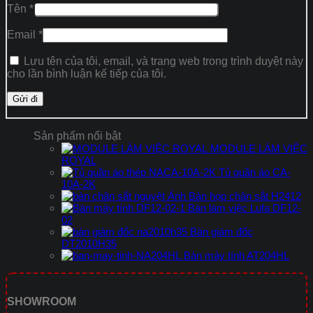
Tên
*
Email
*
Lưu tên của tôi, email, và trang web trong trình duyệt này
cho lần bình luận kế tiếp của tôi.
Sản phẩm nổi bật
MODULE LÀM VIỆC
ROYAL
Tủ quần áo CA-
10A-2K
Bàn họp chân sắt H2412
Bàn làm việc Lufa DF12-
02
Bàn giám đốc
DT2010H35
Bàn máy tính AT204HL
SHOWROOM